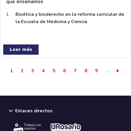
que enseñamos
Bioética y bioderecho en la reforma curricular de
la Escuela de Medicina y Ciencia
Leer más
Página actual
Page
Page
Page
Page
Page
Page
Page
Page
1
2
3
4
5
6
7
8
9
…
Enlaces directos
Trabaja con
nosotros.