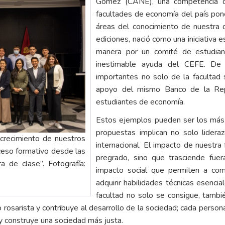
Gómez (CANE), una competencia de
facultades de economía del país pon
áreas del conocimiento de nuestra d
ediciones, nació como una iniciativa e
manera por un comité de estudiant
inestimable ayuda del CEFE. De
importantes no solo de la facultad 
apoyo del mismo Banco de la Repú
estudiantes de economía.
Estos ejemplos pueden ser los más r
propuestas implican no solo lideraz
crecimiento de nuestros
internacional. El impacto de nuestra
eso formativo desde las
pregrado, sino que trasciende fue
ra de clase”. Fotografía:
impacto social que permiten a com
adquirir habilidades técnicas esencia
facultad no solo se consigue, tamb
o rosarista y contribuye al desarrollo de la sociedad; cada pers
y construye una sociedad más justa.