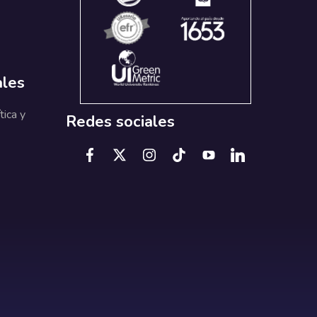
ales
tica y
Redes sociales