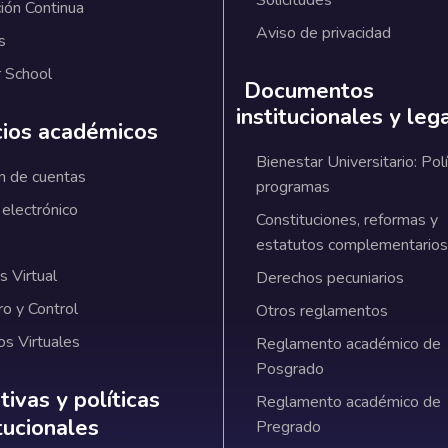
Solicitudes
ión Continua
Aviso de privacidad
s
 School
Documentos
institucionales y leg
cios académicos
Bienestar Universitario: Polí
n de cuentas
programas
 electrónico
Constituciones, reformas y
estatutos complementarios
 Virtual
Derechos pecuniarios
ro y Control
Otros reglamentos
os Virtuales
Reglamento académico de
Posgrado
ativas y políticas institucionales
ivas y políticas
Reglamento académico de
itucionales
Pregrado