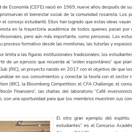
ad de Economía (CEFE) nació en 1969, nueve años después de su 
promuevan el bienestar social de la comunidad rosarista. Los p
r el consejo estudiantil. Ellos han logrado que estas ideas vayan
onista en la trayectoria académica de todos quienes pasan por 
ofesionales, pero aún más importante, como personas. Los estud
roceso formativo desde las monitorias, las tutorías y espacios 
se limita a las figuras institucionales tradicionales; los estudiant
artir de un ejercicio que recuerda al “orden espontáneo” que pla
Club (RIC), un proyecto nacido en 2017 con el objetivo de que lo
undizar en sus conocimientos y conectar la teoría con el sector r
ion (IBC), la Bloomberg Competition, el CFA Challenge, el concur
cón Financiero”, las charlas del laboratorio “Café inversionis
ub, son una oportunidad para que los miembros muestren sus con
El otro gran ejemplo del espíritu
estudiantes” es el Concurso Acadé