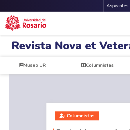
Menu 
Aspirantes
Pasar al contenido principal
Revista Nova et Veter
Museo UR
Columnistas
Columnistas