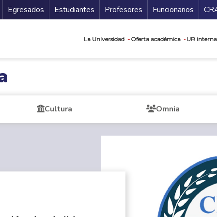
Secundario
Gu
Egresados
Estudiantes
Profesores
Funcionarios
CR
Navegación prin
La Universidad
Oferta académica
UR interna
a
Cultura
Omnia