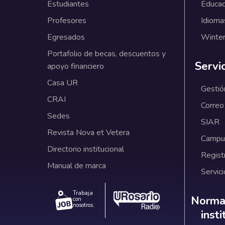
Estudiantes
Educac
Profesores
Idioma
Egresados
Winter
Portafolio de becas, descuentos y
Servi
apoyo financiero
Casa UR
Gestió
CRAI
Correo
Sedes
SIAR
Revista Nova et Vetera
Campus
Directorio institucional
Regist
Manual de marca
Servici
Trabaja
Norm
Normat
con
nosotros.
inst