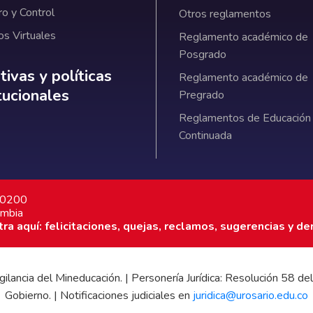
ro y Control
Otros reglamentos
os Virtuales
Reglamento académico de
Posgrado
ativas y políticas institucionales
ivas y políticas
Reglamento académico de
itucionales
Pregrado
Reglamentos de Educación
Continuada
7 0200
ombia
a aquí: felicitaciones, quejas, reclamos, sugerencias y de
 vigilancia del Mineducación. | Personería Jurídica: Resolución 58
Gobierno. | Notificaciones judiciales en
juridica@urosario.edu.co