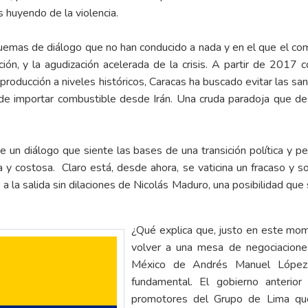
s huyendo de la violencia.
mas de diálogo que no han conducido a nada y en el que el com
ción, y la agudización acelerada de la crisis. A partir de 2017 c
 producción a niveles históricos, Caracas ha buscado evitar las sa
n de importar combustible desde Irán. Una cruda paradoja que de
 un diálogo que siente las bases de una transición política y pe
y costosa. Claro está, desde ahora, se vaticina un fracaso y s
o a la salida sin dilaciones de Nicolás Maduro, una posibilidad q
¿Qué explica que, justo en este mom
volver a una mesa de negociaciones
México de Andrés Manuel López
fundamental. El gobierno anterio
promotores del Grupo de Lima que