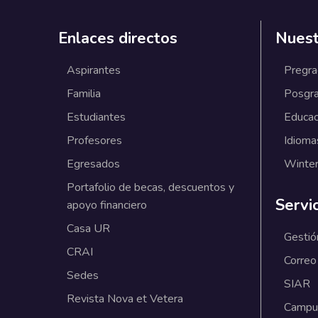
Enlaces directos
Nuest
Aspirantes
Pregr
Familia
Posgr
Estudiantes
Educac
Profesores
Idioma
Egresados
Winter
Portafolio de becas, descuentos y
Servi
apoyo financiero
Casa UR
Gestió
CRAI
Correo
Sedes
SIAR
Revista Nova et Vetera
Campus