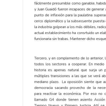
fácilmente presumible como ganable, habida
y Juan Guaidó fueron incapaces de generar 
punto de inflexión para la paulatina super
cerco diplomático y la subsecuente puesta 
la industria golpean a los más débiles, radic
actual establecimiento ha consrtuido un ela
funcionaria sin trabas. Mantener dicho esqu
Tercero, y en complemento de lo anterior, l
todos los sectores a cooperar. En medio d
historia es apenas natural que surja un 
múltiples transiciones a las que se verá ab
mediano plazo. La oposición siente que aú
democracia sacando provecho de la nece
para reactivar la económica. Por eso no c
llamado G4 donde tienen asiento Acción
Tiempo Nuevo y Primero Justicia. Allí se 