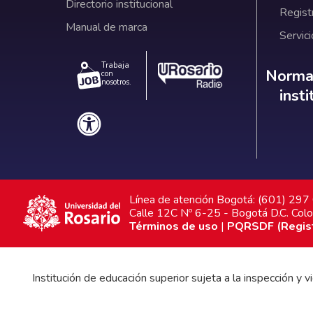
Directorio institucional
Regist
Manual de marca
Servici
Trabaja
Norm
Normat
con
nosotros.
inst
Línea de atención Bogotá: (601) 29
Calle 12C Nº 6-25 - Bogotá D.C. Col
Términos de uso
|
PQRSDF (Registr
Institución de educación superior sujeta a la inspección y