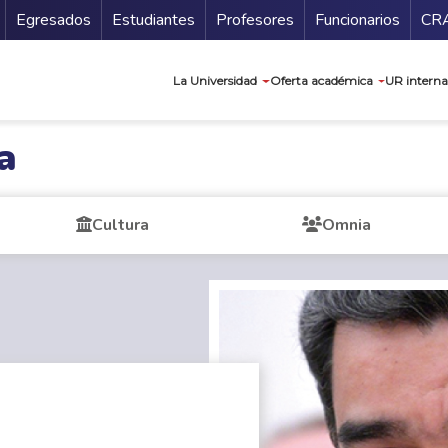
Secundario
Gu
Egresados
Estudiantes
Profesores
Funcionarios
CR
Navegación prin
La Universidad
Oferta académica
UR interna
a
Cultura
Omnia