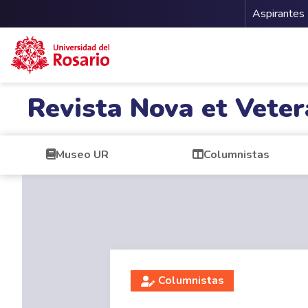
Menu 
Aspirantes
Pasar al contenido principal
Revista Nova et Veter
Museo UR
Columnistas
Columnistas