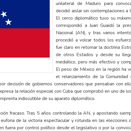
unilateral de Maduro para convoc
decidió aislar sin contemplaciones a C
El cerco diplomático tuvo su máxi
correspondió a Juan Guaidó la pres
Nacional (AN), y tras varios intent
procedió a volcar todos los esfuer
fue claro en retomar la doctrina Estr
de otros Estados y desde su lleg
mediático, pero más efectivo y comp
El peso de México en la región ha v
el relanzamiento de la Comunidad 
or decisión de gobiernos conservadores que pensaban con ello c
presa la relación especial con Cuba que comprobó en uno de los 
 imprenta indiscutible de su aparato diplomático.
sición fracaso. Tras 5 años controlando la AN, y apostando siem
uforia de la victoria espectacular y rotunda en las elecciones
n fuera por control político desde el legislativo o por la convo