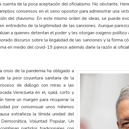
 cuenta de la poca aceptación del oficialismo. No obstante, He
amplios consensos en el seno opositor para administrar una vic
ación del chavismo. En este mismo orden de ideas, se puede evoc
en entredicho de la legitimidad de las sanciones. Aunque parezca
alizan a quienes detentan el poder y les otorgan oxigeno político al
borado discurso sobre la ilegalidad de las sanciones y la forma 
ema en medio del covid-19 parece además darle la razón al oficia
a crisis de la pandemia ha obligado a
e la peor coyuntura sanitaria de la
proceso de diálogo con miras a las
ocada Venezuela en el, ojalá, corto y
n tiene un margen para recuperar la
sidad por consensuar unos mínimos
ausa extrañeza la tímida unidad del
 Democrática, Voluntad Popular, Un
combinan partidos tradicionales con