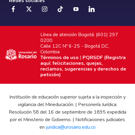
Redes sociales
Línea de atención Bogotá: (601) 297
0200
Calle 12C Nº 6-25 - Bogotá D.C.
Colombia
Términos de uso
|
PQRSDF (Registra
aquí: felicitaciones, quejas,
reclamos, sugerencias y derechos de
petición)
Institución de educación superior sujeta a la inspección y
vigilancia del Mineducación. | Personería Jurídica:
Resolución 58 del 16 de septiembre de 1895 expedida
por el Ministerio de Gobierno. | Notificaciones judiciales
en
juridica@urosario.edu.co