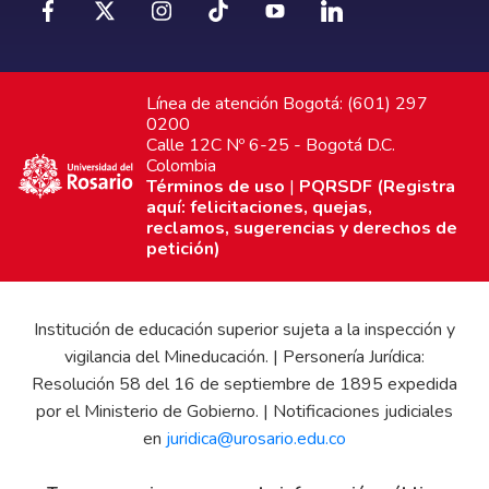
Línea de atención Bogotá: (601) 297
0200
Calle 12C Nº 6-25 - Bogotá D.C.
Colombia
Términos de uso
|
PQRSDF (Registra
aquí: felicitaciones, quejas,
reclamos, sugerencias y derechos de
petición)
Institución de educación superior sujeta a la inspección y
vigilancia del Mineducación. | Personería Jurídica:
Resolución 58 del 16 de septiembre de 1895 expedida
por el Ministerio de Gobierno. | Notificaciones judiciales
en
juridica@urosario.edu.co