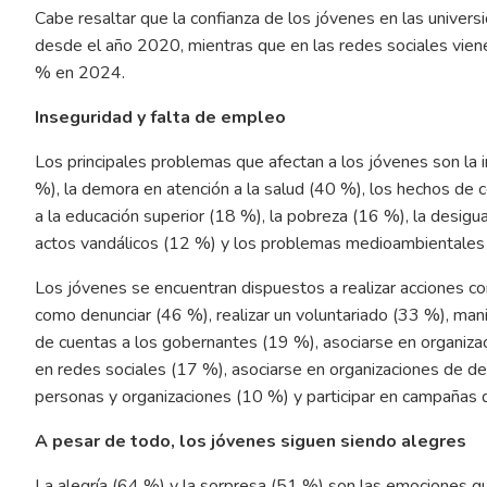
Cabe resaltar que la confianza de los jóvenes en las univer
desde el año 2020, mientras que en las redes sociales vie
% en 2024.
Inseguridad y falta de empleo
Los principales problemas que afectan a los jóvenes son la i
%), la demora en atención a la salud (40 %), los hechos de co
a la educación superior (18 %), la pobreza (16 %), la desigua
actos vandálicos (12 %) y los problemas medioambientales
Los jóvenes se encuentran dispuestos a realizar acciones con
como denunciar (46 %), realizar un voluntariado (33 %), mani
de cuentas a los gobernantes (19 %), asociarse en organiza
en redes sociales (17 %), asociarse en organizaciones de d
personas y organizaciones (10 %) y participar en campañas d
A pesar de todo, los jóvenes siguen siendo alegres
La alegría (64 %) y la sorpresa (51 %) son las emociones 