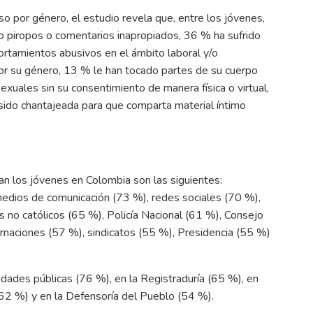
oso por género, el estudio revela que, entre los jóvenes,
o piropos o comentarios inapropiados, 36 % ha sufrido
ortamientos abusivos en el ámbito laboral y/o
por su género, 13 % le han tocado partes de su cuerpo
exuales sin su consentimiento de manera física o virtual,
 sido chantajeada para que comparta material íntimo
ían los jóvenes en Colombia son las siguientes:
 medios de comunicación (73 %), redes sociales (70 %),
os no católicos (65 %), Policía Nacional (61 %), Consejo
rnaciones (57 %), sindicatos (55 %), Presidencia (55 %)
idades públicas (76 %), en la Registraduría (65 %), en
 (62 %) y en la Defensoría del Pueblo (54 %).