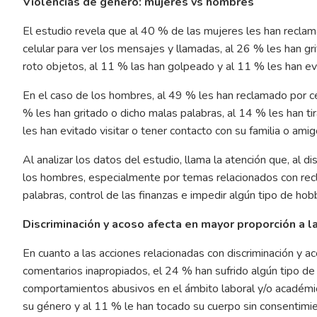
Violencias de género: mujeres vs hombres
El estudio revela que al 40 % de las mujeres les han reclam
celular para ver los mensajes y llamadas, al 26 % les han gr
roto objetos, al 11 % las han golpeado y al 11 % les han evi
En el caso de los hombres, al 49 % les han reclamado por cel
% les han gritado o dicho malas palabras, al 14 % les han t
les han evitado visitar o tener contacto con su familia o amig
Al analizar los datos del estudio, llama la atención que, al 
los hombres, especialmente por temas relacionados con recla
palabras, control de las finanzas e impedir algún tipo de hob
Discriminación y acoso afecta en mayor proporción a l
En cuanto a las acciones relacionadas con discriminación y a
comentarios inapropiados, el 24 % han sufrido algún tipo de
comportamientos abusivos en el ámbito laboral y/o académico
su género y al 11 % le han tocado su cuerpo sin consentimie