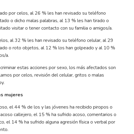
ado por celos, al 26 % les han revisado su teléfono
itado o dicho malas palabras, al 13 % les han tirado o
tado visitar o tener contacto con su familia o amigos/a.
os, al 32 % les han revisado su teléfono celular, al 29
irado o roto objetos, al 12 % los han golpeado y al 10 %
os/a.
discriminar estas acciones por sexo, los más afectados son
mos por celos, revisión del celular, gritos o malas
by.
as mujeres
coso, el 44 % de los y las jóvenes ha recibido piropos o
 acoso callejero, el 15 % ha sufrido acoso, comentarios o
, el 14 % ha sufrido alguna agresión física o verbal por
nto.