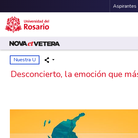
Menu 
Aspirantes
Pasar al contenido principal
Nuestra U
Desconcierto, la emoción que más 