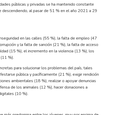
sidades públicas y privadas se ha mantenido constante
ne descendiendo, al pasar de 51 % en el año 2021 a 29
nseguridad en las calles (55 %), la falta de empleo (47
rrupción y la falta de sanción (21 %), la falta de acceso
ldad (15 %), el incremento en la violencia (13 %), los
 (11 %).
cretas para solucionar los problemas del país, tales
festarse pública y pacíficamente (21 %), exigir rendición
ciones ambientales (18 %), realizar o apoyar denuncias
efensa de los animales (12 %), hacer donaciones a
igitales (10 %).
que más predomina entre los jóvenes, muy por encima de