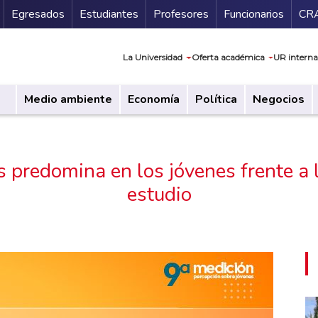
Secundario
Gu
Egresados
Estudiantes
Profesores
Funcionarios
CR
Navegación prin
La Universidad
Oferta académica
UR interna
Medio ambiente
Economía
Política
Negocios
predomina en los jóvenes frente a l
estudio