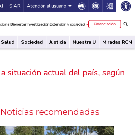
ía de servicios
Icon
Icon
Icon
AI
SIAR
Atención al usuario
cipal
Financiación
cional
Bienestar
Investigación
Extensión y sociedad
Salud
Sociedad
Justicia
Nuestra U
Miradas RCN
a situación actual del país, según
Noticias recomendadas