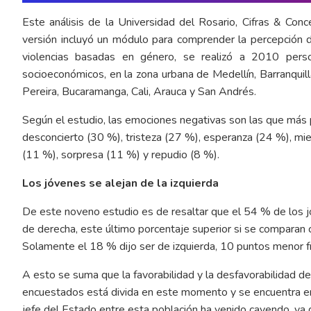
Este análisis de la Universidad del Rosario, Cifras & Con
versión incluyó un módulo para comprender la percepción de
violencias basadas en género, se realizó a 2010 pers
socioeconómicos, en la zona urbana de Medellín, Barranquil
Pereira, Bucaramanga, Cali, Arauca y San Andrés.
Según el estudio, las emociones negativas son las que más
desconcierto (30 %), tristeza (27 %), esperanza (24 %), mi
(11 %), sorpresa (11 %) y repudio (8 %).
Los jóvenes se alejan de la izquierda
De este noveno estudio es de resaltar que el 54 % de los 
de derecha, este último porcentaje superior si se comparan
Solamente el 18 % dijo ser de izquierda, 10 puntos menor 
A esto se suma que la favorabilidad y la desfavorabilidad d
encuestados está divida en este momento y se encuentra en
jefe del Estado entre esta población ha venido cayendo, y