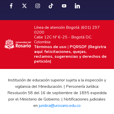
Línea de atención Bogotá: (601) 297
0200
Calle 12C Nº 6-25 - Bogotá D.C.
Colombia
Términos de uso
|
PQRSDF (Registra
aquí: felicitaciones, quejas,
reclamos, sugerencias y derechos de
petición)
Institución de educación superior sujeta a la inspección y
vigilancia del Mineducación. | Personería Jurídica:
Resolución 58 del 16 de septiembre de 1895 expedida
por el Ministerio de Gobierno. | Notificaciones judiciales
en
juridica@urosario.edu.co