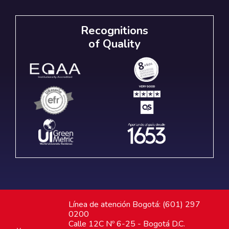
Recognitions
of Quality
Línea de atención Bogotá: (601) 297
0200
Calle 12C Nº 6-25 - Bogotá D.C.