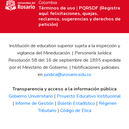
Colombia
Términos de uso
|
PQRSDF (Registra
aquí: felicitaciones, quejas,
reclamos, sugerencias y derechos de
petición)
Institución de education superior sujeta a la inspección y
vigilancia del Mineducación. | Personería Jurídica:
Resolución 58 del 16 de septiembre de 1895 expedida
por el Ministerio de Gobierno. | Notificaciones judiciales
en
juridica@urosario.edu.co
Transparencia y acceso a la información pública
Gobierno Universitario
|
Proyecto Educativo Institucional
|
Informe de Gestión
|
Boletín Estadístico
|
Régimen
Tributario
|
Código de Ética