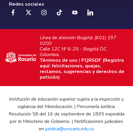
Redes sociales
Línea de atención Bogotá: (601) 297
0200
Calle 12C Nº 6-25 - Bogotá D.C.
Colombia
Términos de uso
|
PQRSDF (Registra
aquí: felicitaciones, quejas,
reclamos, sugerencias y derechos de
petición)
Institución de educación superior sujeta a la inspección y
vigilancia del Mineducación. | Personería Jurídica:
Resolución 58 del 16 de septiembre de 1895 expedida
por el Ministerio de Gobierno. | Notificaciones judiciales
en
juridica@urosario.edu.co