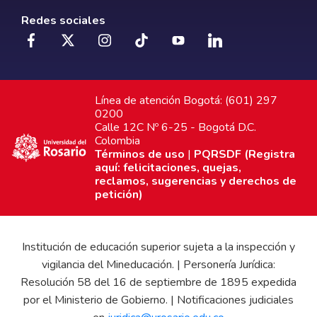
Redes sociales
Línea de atención Bogotá: (601) 297
0200
Calle 12C Nº 6-25 - Bogotá D.C.
Colombia
Términos de uso
|
PQRSDF (Registra
aquí: felicitaciones, quejas,
reclamos, sugerencias y derechos de
petición)
Institución de educación superior sujeta a la inspección y
vigilancia del Mineducación. | Personería Jurídica:
Resolución 58 del 16 de septiembre de 1895 expedida
por el Ministerio de Gobierno. | Notificaciones judiciales