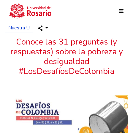
Pasar al contenido principal
Nuestra U
Conoce las 31 preguntas (y
respuestas) sobre la pobreza y
desigualdad
#LosDesafíosDeColombia