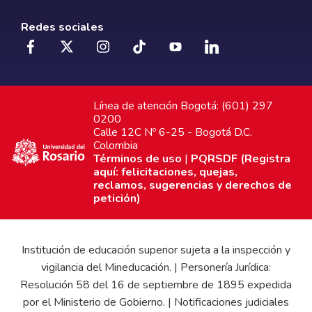
Redes sociales
Línea de atención Bogotá: (601) 297
0200
Calle 12C Nº 6-25 - Bogotá D.C.
Colombia
Términos de uso
|
PQRSDF (Registra
aquí: felicitaciones, quejas,
reclamos, sugerencias y derechos de
petición)
Institución de educación superior sujeta a la inspección y
vigilancia del Mineducación. | Personería Jurídica:
Resolución 58 del 16 de septiembre de 1895 expedida
por el Ministerio de Gobierno. | Notificaciones judiciales