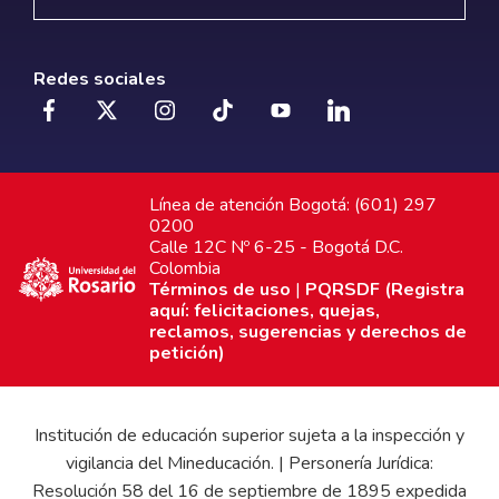
Redes sociales
Línea de atención Bogotá: (601) 297
0200
Calle 12C Nº 6-25 - Bogotá D.C.
Colombia
Términos de uso
|
PQRSDF (Registra
aquí: felicitaciones, quejas,
reclamos, sugerencias y derechos de
petición)
Institución de educación superior sujeta a la inspección y
vigilancia del Mineducación. | Personería Jurídica:
Resolución 58 del 16 de septiembre de 1895 expedida