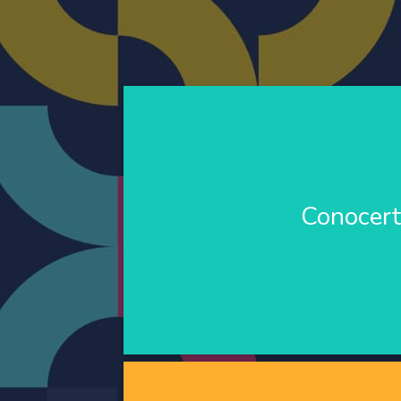
Conocert
Módulo dedicado al autoconocimiento en
Conocert
medicina confluyen para desarrollar activi
reflexión, el empoderamiento personal fre
la autogestión de la salu