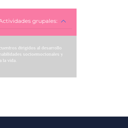
 Actividades grupales:
uentros dirigidos al desarrollo
habilidades socioemocionales y
a la vida.