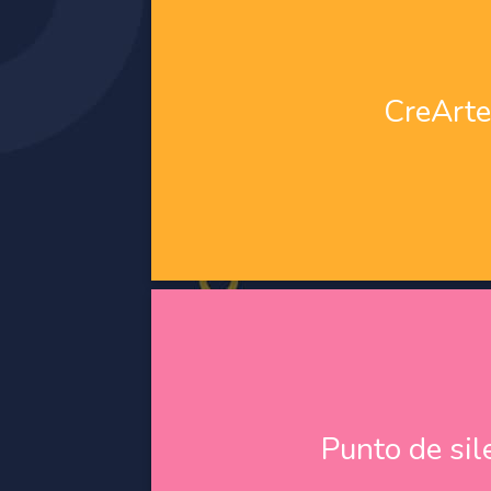
CreArte
CreArte
Espacio dirigido a la identificación, comp
emocional a través de terapias creativas, 
danza, la música y el 
Punto de sil
Punto de sil
El Punto de silencio ofrece espacios d
introspección entre la mente, el cu