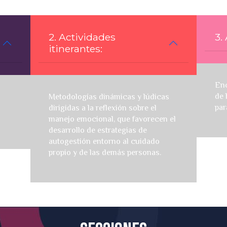
2. Actividades
3.
itinerantes:
Enc
de 
Metodologías dinámicas y lúdicas
par
dirigidas a la reflexión sobre el
manejo emocional, que favorecen el
desarrollo de estrategias de
autogestión entorno al cuidado
propio y de las demás personas.