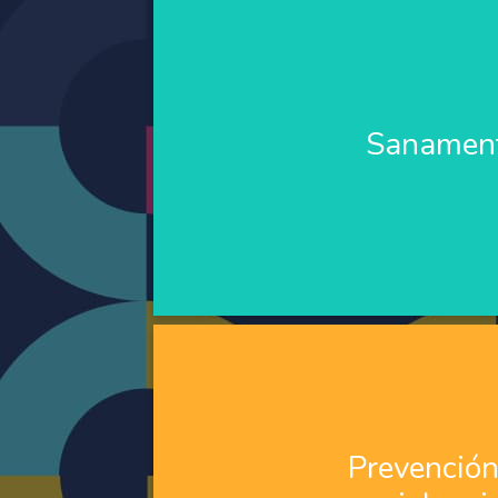
Sanamen
Sanamen
La Ruta de Salud Mental, organizada en e
y con 2 ejes fundamentales: la preven
Prevención
violenci
Prevención