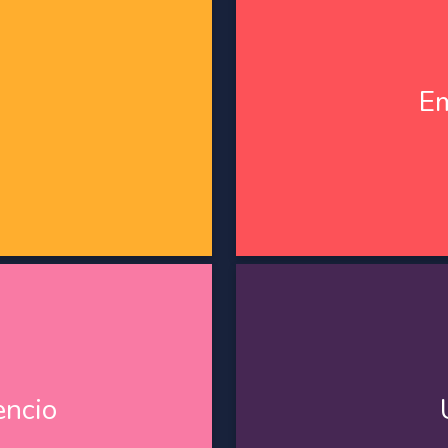
Em
Es el corazón del URemotion
Em
rensión, expresión y gestión
experiencias de aprendizaje 
como las artes plásticas, la
el propósito principal es la
teatro.
de competencias emocional
encio
encio
En la APP UR Pheel, encontr
e meditación, conexión e
Herramientas para la vida
erpo y las emociones.
Boti