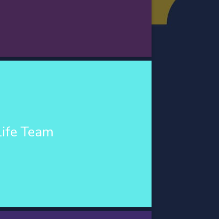
Life Team
as interesadas en ser parte de LifeTeam,
Life Team
as fundamentales para cumplir su rol como
te crisis emocionales, con el objetivo de
iva, promoviendo el bienestar integral de
las personas.