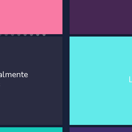
almente
s
almente
Semestralmente, las person
se capacitan en cuatro tem
s
en el aula, relacionadas con:
primeros respondientes an
n emocional, con el objetivo
abordarlas de manera efect
ntre estudiantes y docentes.