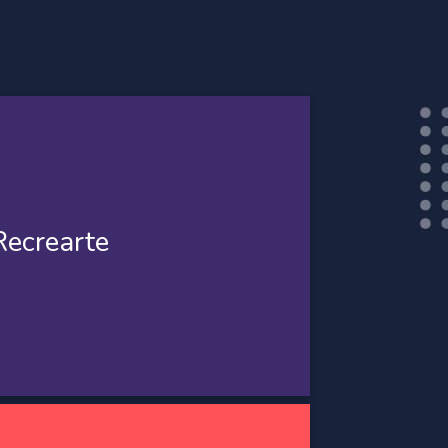
Recrearte
ntro donde el juego y la actividad física
Recrearte
 estudiantes el desarrollo de habilidades
anto para el aprendizaje como en su vida
ersitaria en general.