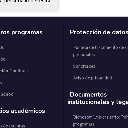
a persona lo necesita.
ros programas
Protección de dato
do
Política de tratamiento de 
personales
ado
Solicitudes
ción Continua
Aviso de privacidad
s
Documentos
 School
institucionales y leg
cios académicos
Bienestar Universitario: Pol
programas
n de cuentas