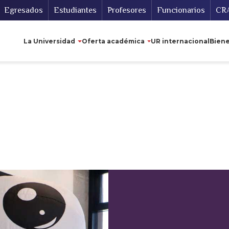
Secundario
Gu
Egresados
Estudiantes
Profesores
Funcionarios
CR
Navegación principal
La Universidad
Oferta académica
UR internacional
Biene