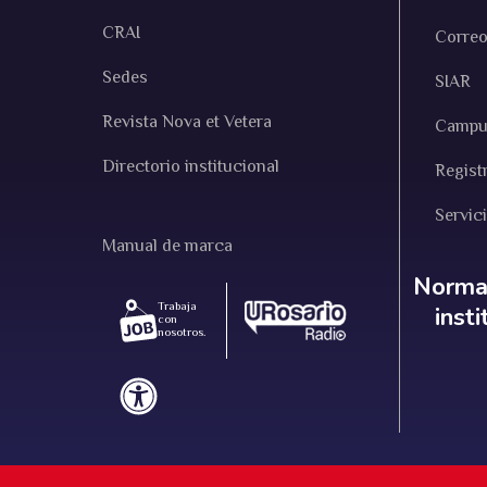
CRAI
Correo
Sedes
SIAR
Revista Nova et Vetera
Campus
Directorio institucional
Regist
Servic
Manual de marca
Norm
Normat
Trabaja
inst
con
nosotros.