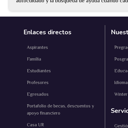
autocuidado y la búsqueda de ayuda cuando cad
Enlaces directos
Nuest
Aspirantes
Pregra
Familia
Posgr
Estudiantes
Educa
Profesores
Idioma
Egresados
Winter
Portafolio de becas, descuentos y
Servi
apoyo financiero
Casa UR
Gestió