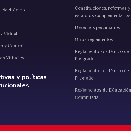
Constituciones, reformas y
 electrónico
estatutos complementarios
Derechos pecuniarios
 Virtual
Otros reglamentos
ro y Control
Reglamento académico de
ios Virtuales
Posgrado
Reglamento académico de
ativas y políticas institucionales
ivas y políticas
Pregrado
itucionales
Reglamentos de Educació
Continuada