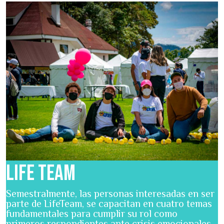
Pasar al contenido principal
Life Team
Semestralmente, las personas interesadas en ser
parte de LifeTeam, se capacitan en cuatro temas
fundamentales para cumplir su rol como
primeros respondientes ante crisis emocionales,