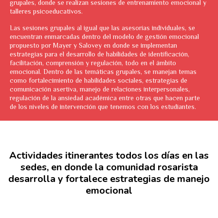
grupales, donde se realizan sesiones de entrenamiento emocional y
talleres psicoeducativos.
Las sesiones grupales al igual que las asesorías individuales, se
encuentran enmarcadas dentro del modelo de gestión emocional
propuesto por Mayer y Salovey en donde se implementan
estrategias para el desarrollo de habilidades de identificación,
facilitación, comprensión y regulación, todo en el ámbito
emocional. Dentro de las temáticas grupales, se manejan temas
como fortalecimiento de habilidades sociales, estrategias de
comunicación asertiva, manejo de relaciones interpersonales,
regulación de la ansiedad académica entre otras que hacen parte
de los niveles de intervención que tenemos con los estudiantes.
Actividades itinerantes todos los días en las
sedes, en donde la comunidad rosarista
desarrolla y fortalece estrategias de manejo
emocional