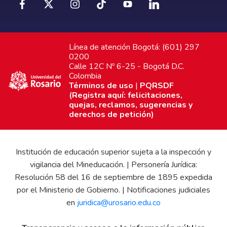
Línea de atención Bogotá: (601) 297
0200
Calle 12C Nº 6-25 - Bogotá D.C.
Colombia
Términos de uso
|
PQRSDF
(Registra aquí: felicitaciones,
quejas, reclamos, sugerencias y
derechos de petición)
Institución de educación superior sujeta a la inspección y
vigilancia del Mineducación. | Personería Jurídica:
Resolución 58 del 16 de septiembre de 1895 expedida
por el Ministerio de Gobierno. | Notificaciones judiciales
en
juridica@urosario.edu.co