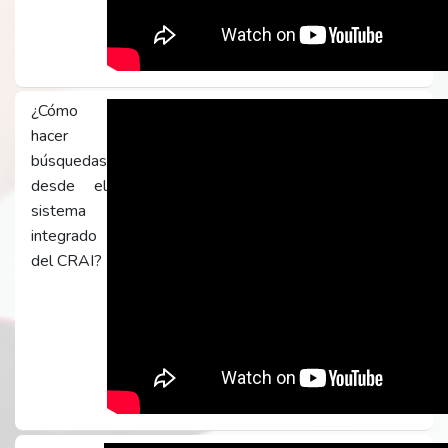
¿Cómo
hacer
búsquedas
desde el
sistema
integrado
del CRAI?