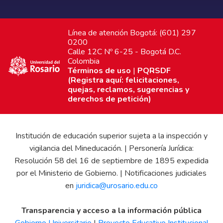
Línea de atención Bogotá: (601) 297
0200
Calle 12C Nº 6-25 - Bogotá D.C.
Colombia
Términos de uso
|
PQRSDF
(Registra aquí: felicitaciones,
quejas, reclamos, sugerencias y
derechos de petición)
Institución de educación superior sujeta a la inspección y
vigilancia del Mineducación. | Personería Jurídica:
Resolución 58 del 16 de septiembre de 1895 expedida
por el Ministerio de Gobierno. | Notificaciones judiciales
en
juridica@urosario.edu.co
Transparencia y acceso a la información pública
Gobierno Universitario
|
Proyecto Educativo Institucional