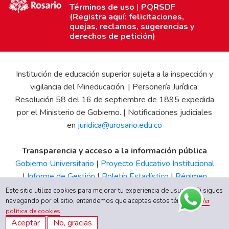
Términos de uso
|
PQRSDF
(Registra aquí: felicitaciones,
quejas, reclamos, sugerencias y
derechos de petición)
Institución de educación superior sujeta a la inspección y
vigilancia del Mineducación. | Personería Jurídica:
Resolución 58 del 16 de septiembre de 1895 expedida
por el Ministerio de Gobierno. | Notificaciones judiciales
en
juridica@urosario.edu.co
Transparencia y acceso a la información pública
Gobierno Universitario
|
Proyecto Educativo Institucional
|
Informe de Gestión
|
Boletín Estadístico
|
Régimen
Tributario
|
Estados Financieros
|
Código de Ética
|
Canal
Este sitio utiliza cookies para mejorar tu experiencia de usuario. Si sigues
de Integridad UR
navegando por el sitio, entendemos que aceptas estos términos.
Ver
política de cookies
Aceptar
No, gracias