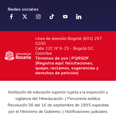
Redes sociales
Línea de atención Bogotá: (601) 297
0200
Calle 12C Nº 6-25 - Bogotá D.C.
Colombia
Términos de uso
|
PQRSDF
(Registra aquí: felicitaciones,
quejas, reclamos, sugerencias y
derechos de petición)
Institución de educación superior sujeta a la inspección y
vigilancia del Mineducación. | Personería Jurídica:
Resolución 58 del 16 de septiembre de 1895 expedida
por el Ministerio de Gobierno. | Notificaciones judiciales