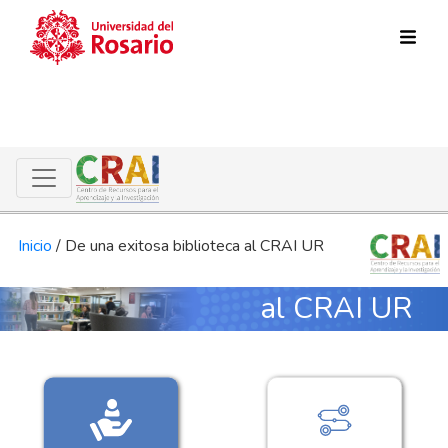
Pasar al contenido principal
Inicio
/
De una exitosa biblioteca al CRAI UR
De una éxitosa biblioteca
al CRAI UR