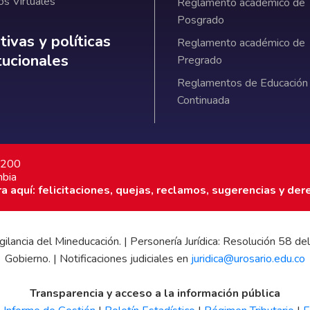
os Virtuales
Reglamento académico de
Posgrado
ativas y políticas institucionales
ivas y políticas
Reglamento académico de
itucionales
Pregrado
Reglamentos de Educación
Continuada
 0200
mbia
 aquí: felicitaciones, quejas, reclamos, sugerencias y der
 vigilancia del Mineducación. | Personería Jurídica: Resolución 58
Gobierno. | Notificaciones judiciales en
juridica@urosario.edu.co
Transparencia y acceso a la información pública