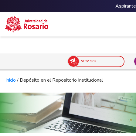
Menu
Aspirant
Pasar al contenido principal
SERVICIOS
Inicio
/
Depósito en el Repositorio Institucional