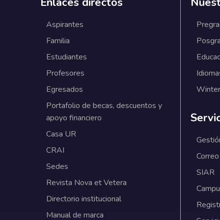
Enlaces directos
Nuest
Aspirantes
Pregr
Familia
Posgr
Estudiantes
Educac
Profesores
Idioma
Egresados
Winter
Portafolio de becas, descuentos y
Servi
apoyo financiero
Casa UR
Gestió
CRAI
Correo
Sedes
SIAR
Revista Nova et Vetera
Campus
Directorio institucional
Regist
Manual de marca