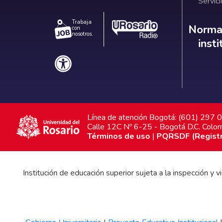
Servici
Trabaja
Norm
Normat
con
nosotros.
inst
Línea de atención Bogotá: (601) 297
Calle 12C Nº 6-25 - Bogotá D.C. Colo
Términos de uso
|
PQRSDF (Registra
Institución de educación superior sujeta a la inspección y