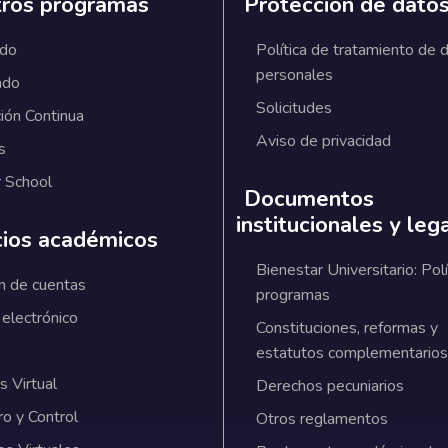
ros programas
Protección de dato
ado
Política de tratamiento de 
personales
ado
Solicitudes
ión Continua
Aviso de privacidad
s
 School
Documentos
institucionales y leg
cios académicos
Bienestar Universitario: Polí
n de cuentas
programas
 electrónico
Constituciones, reformas y
estatutos complementarios
 Virtual
Derechos pecuniarios
ro y Control
Otros reglamentos