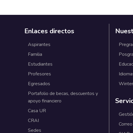
Enlaces directos
Nuest
Aspirantes
Pregr
Familia
Posgr
Estudiantes
Educac
Profesores
Idioma
Egresados
Winter
Portafolio de becas, descuentos y
Servi
apoyo financiero
Casa UR
Gestió
CRAI
Correo
Sedes