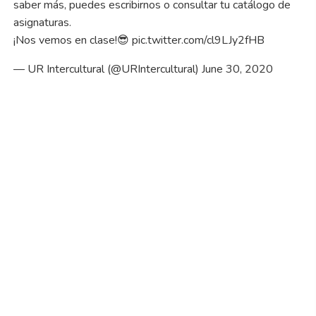
saber más, puedes escribirnos o consultar tu catálogo de
asignaturas.
¡Nos vemos en clase!😎
pic.twitter.com/cl9LJy2fHB
— UR Intercultural (@URIntercultural)
June 30, 2020