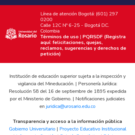
Línea de atención Bogotá: (601) 297
0200
Calle 12C Nº 6-25 - Bogotá D.C.
Colombia
Términos de uso
|
PQRSDF (Registra
aquí: felicitaciones, quejas,
reclamos, sugerencias y derechos de
petición)
Institución de educación superior sujeta a la inspección y
vigilancia del Mineducación. | Personería Jurídica:
Resolución 58 del 16 de septiembre de 1895 expedida
por el Ministerio de Gobierno. | Notificaciones judiciales
en
juridica@urosario.edu.co
Transparencia y acceso a la información pública
Gobierno Universitario
|
Proyecto Educativo Institucional