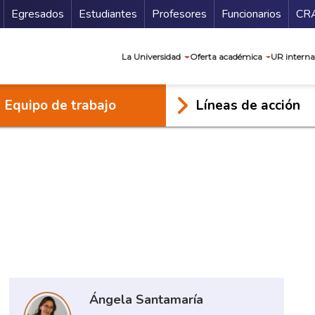
Secundario
Gu
Egresados
Estudiantes
Profesores
Funcionarios
CR
Navegación prin
La Universidad
Oferta académica
UR interna
Equipo de trabajo
Líneas de acción
Ángela Santamaría