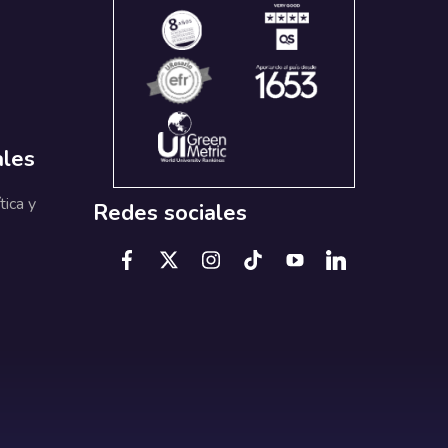
ales
tica y
Redes sociales