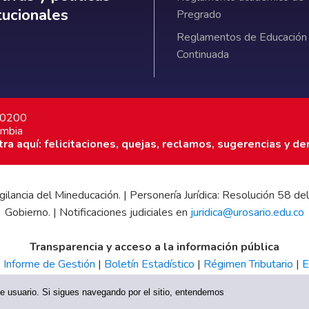
itucionales
Pregrado
Reglamentos de Educación
Continuada
7 0200
ombia
a aquí: felicitaciones, quejas, reclamos, sugerencias y de
 vigilancia del Mineducación. | Personería Jurídica: Resolución 58
Gobierno. | Notificaciones judiciales en
juridica@urosario.edu.co
Transparencia y acceso a la información pública
|
Informe de Gestión
|
Boletín Estadístico
|
Régimen Tributario
|
E
UR
 de usuario. Si sigues navegando por el sitio, entendemos