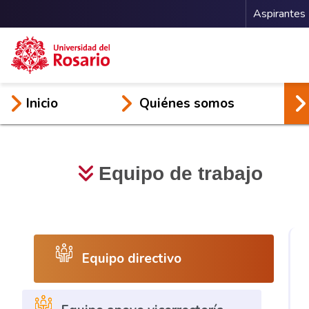
Menu 
Aspirantes
Pasar al contenido principal
Inicio
Quiénes somos
Equipo de
trabajo
Equipo directivo