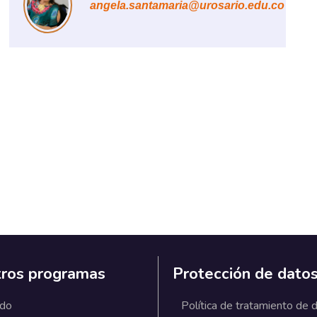
angela.santamaria@urosario.edu.co
ros programas
Protección de dato
ado
Política de tratamiento de 