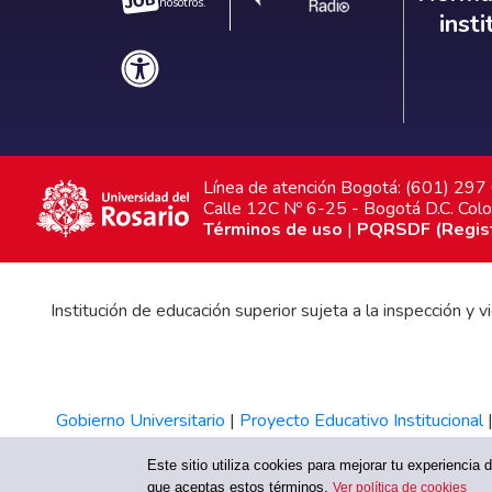
nosotros.
inst
Línea de atención Bogotá: (601) 29
Calle 12C Nº 6-25 - Bogotá D.C. Col
Términos de uso
|
PQRSDF (Registr
Institución de educación superior sujeta a la inspección y
Gobierno Universitario
|
Proyecto Educativo Institucional
Este sitio utiliza cookies para mejorar tu experiencia
que aceptas estos términos.
Ver política de cookies