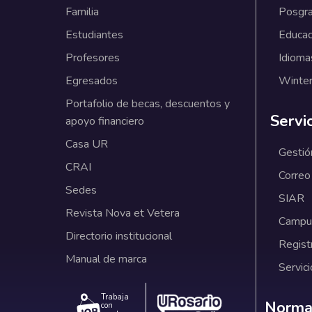
Familia
Posgr
Estudiantes
Educac
Profesores
Idioma
Egresados
Winter
Portafolio de becas, descuentos y
Servi
apoyo financiero
Casa UR
Gestió
CRAI
Correo
Sedes
SIAR
Revista Nova et Vetera
Campus
Directorio institucional
Regist
Manual de marca
Servici
Trabaja
Norm
Normat
con