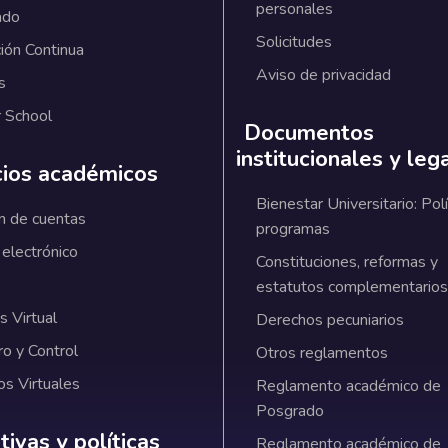
personales
ado
Solicitudes
ión Continua
Aviso de privacidad
s
 School
Documentos
institucionales y leg
cios académicos
Bienestar Universitario: Polí
n de cuentas
programas
 electrónico
Constituciones, reformas y
estatutos complementarios
 Virtual
Derechos pecuniarios
ro y Control
Otros reglamentos
os Virtuales
Reglamento académico de
Posgrado
ativas y políticas institucionales
ivas y políticas
Reglamento académico de