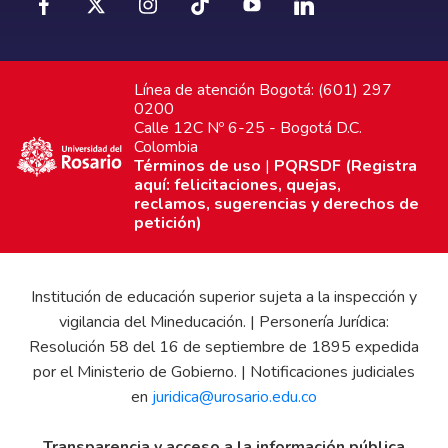
Línea de atención Bogotá: (601) 297
0200
Calle 12C Nº 6-25 - Bogotá D.C.
Colombia
Términos de uso
|
PQRSDF (Registra
aquí: felicitaciones, quejas,
reclamos, sugerencias y derechos de
petición)
Institución de educación superior sujeta a la inspección y
vigilancia del Mineducación. | Personería Jurídica:
Resolución 58 del 16 de septiembre de 1895 expedida
por el Ministerio de Gobierno. | Notificaciones judiciales
en
juridica@urosario.edu.co
Transparencia y acceso a la información pública