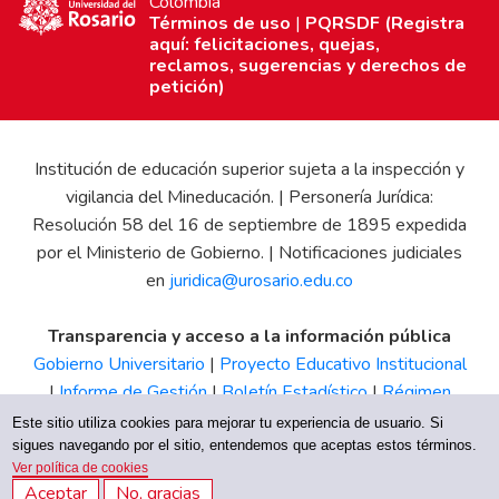
Colombia
Términos de uso
|
PQRSDF (Registra
aquí: felicitaciones, quejas,
reclamos, sugerencias y derechos de
petición)
Institución de educación superior sujeta a la inspección y
vigilancia del Mineducación. | Personería Jurídica:
Resolución 58 del 16 de septiembre de 1895 expedida
por el Ministerio de Gobierno. | Notificaciones judiciales
en
juridica@urosario.edu.co
Transparencia y acceso a la información pública
Gobierno Universitario
|
Proyecto Educativo Institucional
|
Informe de Gestión
|
Boletín Estadístico
|
Régimen
Tributario
|
Estados Financieros
|
Código de Ética
|
Canal
Este sitio utiliza cookies para mejorar tu experiencia de usuario. Si
de Integridad UR
sigues navegando por el sitio, entendemos que aceptas estos términos.
Ver política de cookies
Aceptar
No, gracias