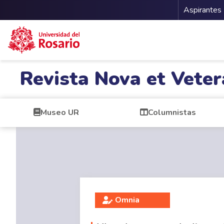
Menu 
Aspirantes
Pasar al contenido principal
Revista Nova et Veter
Museo UR
Columnistas
Omnia