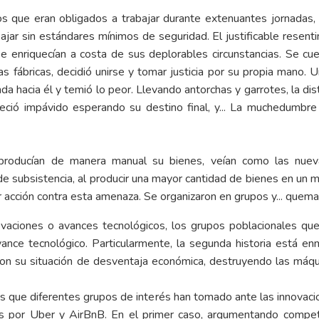
os que eran obligados a trabajar durante extenuantes jornadas,
ajar sin estándares mínimos de seguridad. El justificable resent
e enriquecían a costa de sus deplorables circunstancias. Se cuen
 fábricas, decidió unirse y tomar justicia por su propia mano. U
hacia él y temió lo peor. Llevando antorchas y garrotes, la dis
ió impávido esperando su destino final, y... La muchedumbre 
roducían de manera manual su bienes, veían como las nueva
e subsistencia, al producir una mayor cantidad de bienes en un 
 acción contra esta amenaza. Se organizaron en grupos y... quem
nnovaciones o avances tecnológicos, los grupos poblacionales q
vance tecnológico. Particularmente, la segunda historia está 
 con su situación de desventaja económica, destruyendo las máqu
s que diferentes grupos de interés han tomado ante las innovac
por Uber y AirBnB. En el primer caso, argumentando competenc