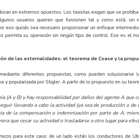
ubican en extremos opuestos. Los taxistas exigen que se prohíba 
unos usuarios quieren que funcionen tal y como está, sin ni
. Por eso quizás sea necesario proporcionar un enfoque intermedio,
 permita su operación sin ningún tipo de control. Ese es el ma
ción de las externalidades: el teorema de Coase y la prop
mediante diferentes propuestas, como pueden solucionarse l
e y popularizada por Stigler. A partir de lo propuesto en su te
 (A y B) y hay responsabilidad por daños del agente A que c
eguir llevando a cabo la actividad (ya sea de producción o d
 de la compensación o indemnización por parte de A; mient
uviera que cesar su actividad o trasladarse a otro lugar para efe
icos para este caso: de un lado están los conductores de Ube