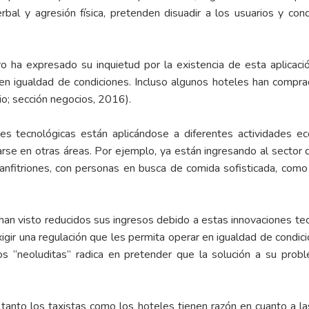
erbal y agresión física, pretenden disuadir a los usuarios y c
ro ha expresado su inquietud por la existencia de esta aplicac
en igualdad de condiciones
. Incluso algunos hoteles han compra
io; sección negocios, 2016).
s tecnológicas están aplicándose a diferentes actividades e
zarse en otras áreas. Por ejemplo, ya están ingresando al sector 
nfitriones, con personas en busca de comida sofisticada, como 
an visto reducidos sus ingresos debido a estas innovaciones tec
xigir una regulación que les permita operar en igualdad de condic
os “neoluditas” radica en pretender que la solución a su prob
tanto los taxistas como los hoteles tienen razón en cuanto a l