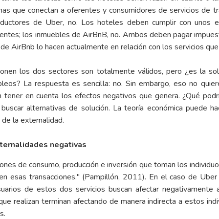
ormas que conectan a oferentes y consumidores de servicios de t
ductores de Uber, no. Los hoteles deben cumplir con unos es
entes; los inmuebles de AirBnB, no. Ambos deben pagar impuesto
 de AirBnb lo hacen actualmente en relación con los servicios qu
en los dos sectores son totalmente válidos, pero ¿es la soluc
pleos? La respuesta es sencilla: no. Sin embargo, eso no quie
n tener en cuenta los efectos negativos que genera. ¿Qué podr
 buscar alternativas de solución. La teoría económica puede ha
 de la externalidad.
ternalidades negativas
iones de consumo, producción e inversión que toman los individuo
en esas transacciones."
(Pampillón, 2011). En el caso de Uber 
usuarios de estos dos servicios buscan afectar negativamente 
que realizan terminan afectando de manera indirecta a estos in
os.