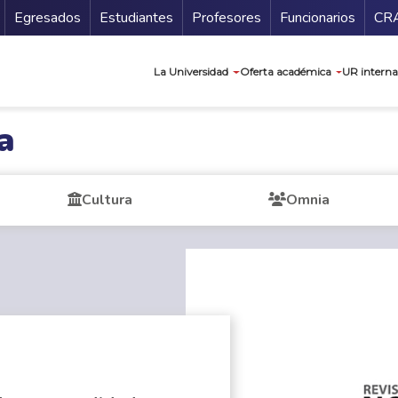
Secundario
Gu
Egresados
Estudiantes
Profesores
Funcionarios
CR
Navegación prin
La Universidad
Oferta académica
UR interna
a
Cultura
Omnia