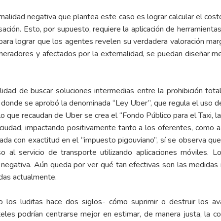
ternalidad negativa que plantea este caso es lograr calcular el co
ión. Esto, por supuesto, requiere la aplicación de herramientas 
 para lograr que los agentes revelen su verdadera
valoración marg
s generadores y afectados por la externalidad, se puedan diseña
ilidad de buscar soluciones intermedias entre la prohibición tota
 donde se aprobó la denominada “Ley Uber”, que regula el uso de
lo que recaudan de Uber se crea el “Fondo Público para el Taxi, l
 ciudad, impactando positivamente tanto a los oferentes, como 
cada con exactitud en el “impuesto pigouviano”, sí se observa 
o al servicio de transporte utilizando aplicaciones móviles.
ad negativa. Aún queda por ver qué tan efectivas son las medidas
adas actualmente.
 los luditas hace dos siglos- cómo suprimir o destruir los a
oteles podrían centrarse mejor en estimar, de manera justa, la 