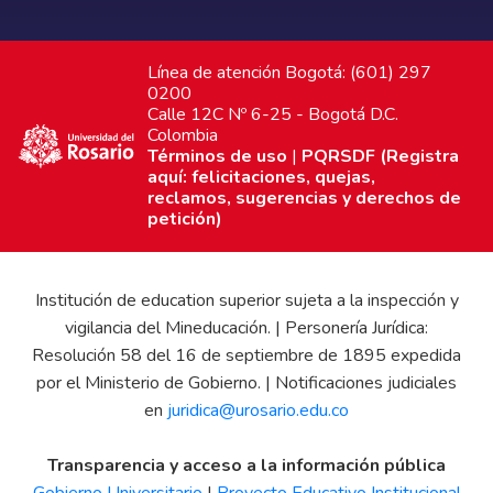
Línea de atención Bogotá: (601) 297
0200
Calle 12C Nº 6-25 - Bogotá D.C.
Colombia
Términos de uso
|
PQRSDF (Registra
aquí: felicitaciones, quejas,
reclamos, sugerencias y derechos de
petición)
Institución de education superior sujeta a la inspección y
vigilancia del Mineducación. | Personería Jurídica:
Resolución 58 del 16 de septiembre de 1895 expedida
por el Ministerio de Gobierno. | Notificaciones judiciales
en
juridica@urosario.edu.co
Transparencia y acceso a la información pública
Gobierno Universitario
|
Proyecto Educativo Institucional