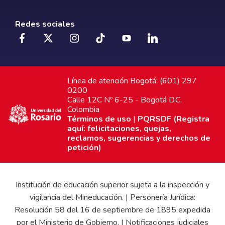
Redes sociales
Línea de atención Bogotá: (601) 297
0200
Calle 12C Nº 6-25 - Bogotá D.C.
Colombia
Términos de uso
|
PQRSDF (Registra
aquí: felicitaciones, quejas,
reclamos, sugerencias y derechos de
petición)
Institución de educación superior sujeta a la inspección y
vigilancia del Mineducación. | Personería Jurídica:
Resolución 58 del 16 de septiembre de 1895 expedida
por el Ministerio de Gobierno. | Notificaciones judiciales