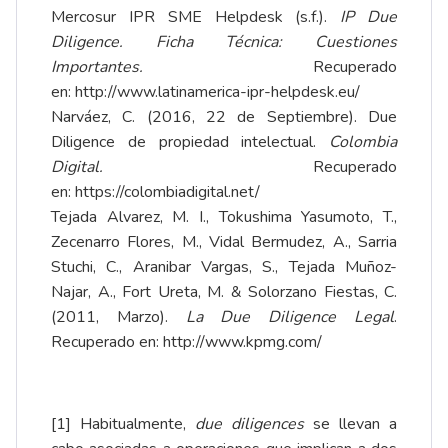
Mercosur IPR SME Helpdesk (s.f.).
IP Due
Diligence. Ficha Técnica: Cuestiones
Importantes.
Recuperado
en:
http://www.latinamerica-ipr-helpdesk.eu/
Narváez, C. (2016, 22 de Septiembre). Due
Diligence de propiedad intelectual.
Colombia
Digital.
Recuperado
en:
https://colombiadigital.net/
Tejada Alvarez, M. I., Tokushima Yasumoto, T.,
Zecenarro Flores, M., Vidal Bermudez, A., Sarria
Stuchi, C., Aranibar Vargas, S., Tejada Muñoz-
Najar, A., Fort Ureta, M. & Solorzano Fiestas, C.
(2011, Marzo).
La Due Diligence Legal
.
Recuperado en:
http://www.kpmg.com/
[1]
Habitualmente,
due diligences
se llevan a