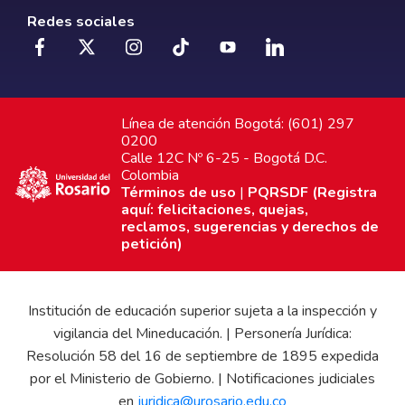
Redes sociales
Línea de atención Bogotá: (601) 297
0200
Calle 12C Nº 6-25 - Bogotá D.C.
Colombia
Términos de uso
|
PQRSDF (Registra
aquí: felicitaciones, quejas,
reclamos, sugerencias y derechos de
petición)
Institución de educación superior sujeta a la inspección y
vigilancia del Mineducación. | Personería Jurídica:
Resolución 58 del 16 de septiembre de 1895 expedida
por el Ministerio de Gobierno. | Notificaciones judiciales
en
juridica@urosario.edu.co