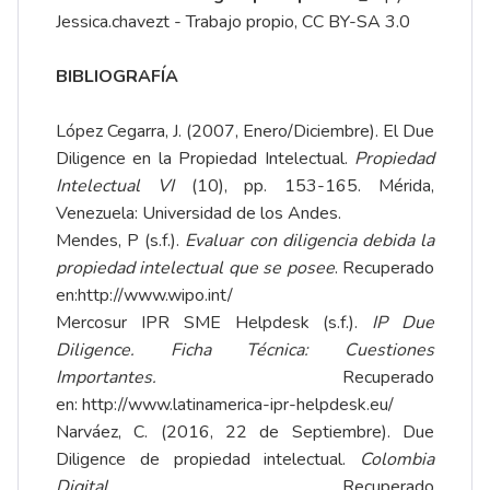
Jessica.chavezt - Trabajo propio, CC BY-SA 3.0
BIBLIOGRAFÍA
López Cegarra, J. (2007, Enero/Diciembre). El Due
Diligence en la Propiedad Intelectual.
Propiedad
Intelectual VI
(10), pp. 153-165. Mérida,
Venezuela: Universidad de los Andes.
Mendes, P (s.f.).
Evaluar con diligencia debida la
propiedad intelectual que se posee
. Recuperado
en:
http://www.wipo.int/
Mercosur IPR SME Helpdesk (s.f.).
IP Due
Diligence. Ficha Técnica: Cuestiones
Importantes.
Recuperado
en:
http://www.latinamerica-ipr-helpdesk.eu/
Narváez, C. (2016, 22 de Septiembre). Due
Diligence de propiedad intelectual.
Colombia
Digital.
Recuperado