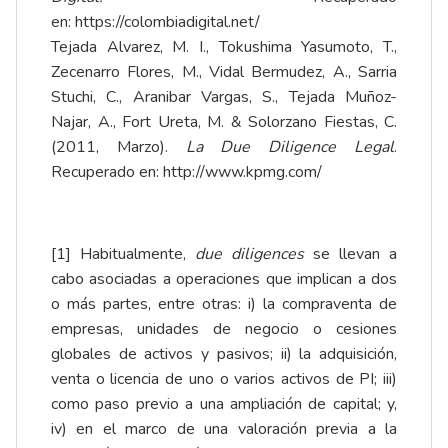
en:
https://colombiadigital.net/
Tejada Alvarez, M. I., Tokushima Yasumoto, T.,
Zecenarro Flores, M., Vidal Bermudez, A., Sarria
Stuchi, C., Aranibar Vargas, S., Tejada Muñoz-
Najar, A., Fort Ureta, M. & Solorzano Fiestas, C.
(2011, Marzo).
La Due Diligence Legal
.
Recuperado en:
http://www.kpmg.com/
[1]
Habitualmente,
due diligences
se llevan a
cabo asociadas a operaciones que implican a dos
o más partes, entre otras: i) la compraventa de
empresas, unidades de negocio o cesiones
globales de activos y pasivos; ii) la adquisición,
venta o licencia de uno o varios activos de PI; iii)
como paso previo a una ampliación de capital; y,
iv) en el marco de una valoración previa a la