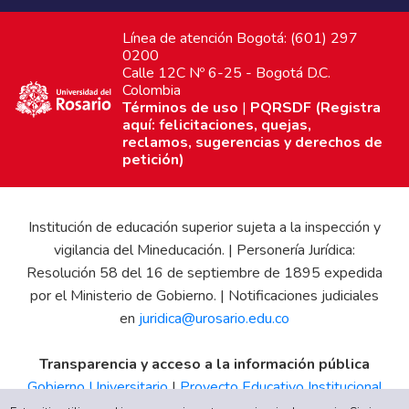
Línea de atención Bogotá: (601) 297
0200
Calle 12C Nº 6-25 - Bogotá D.C.
Colombia
Términos de uso
|
PQRSDF (Registra
aquí: felicitaciones, quejas,
reclamos, sugerencias y derechos de
petición)
Institución de educación superior sujeta a la inspección y
vigilancia del Mineducación. | Personería Jurídica:
Resolución 58 del 16 de septiembre de 1895 expedida
por el Ministerio de Gobierno. | Notificaciones judiciales
en
juridica@urosario.edu.co
Transparencia y acceso a la información pública
Gobierno Universitario
|
Proyecto Educativo Institucional