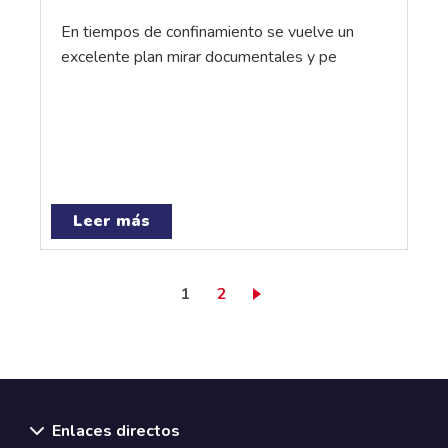
En tiempos de confinamiento se vuelve un
excelente plan mirar documentales y pe
Leer más
Página actual
Page
1
2
Enlaces directos