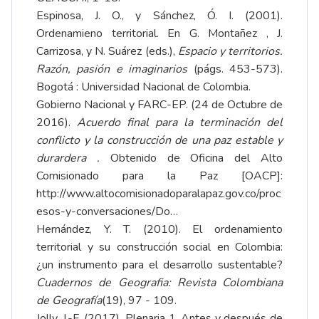
Espinosa, J. O., y Sánchez, Ó. I. (2001).
Ordenamieno territorial. En G. Montañez , J.
Carrizosa, y N. Suárez (eds.),
Espacio y territorios.
Razón, pasión e imaginarios
(págs. 453-573).
Bogotá : Universidad Nacional de Colombia.
Gobierno Nacional y FARC-EP. (24 de Octubre de
2016).
Acuerdo final para la terminación del
conflicto y la construcción de una paz estable y
durardera .
Obtenido de Oficina del Alto
Comisionado para la Paz [OACP]:
http://www.altocomisionadoparalapaz.gov.co/proc
esos-y-conversaciones/Do…
Hernández, Y. T. (2010). El ordenamiento
territorial y su construcción social en Colombia:
¿un instrumento para el desarrollo sustentable?
Cuadernos de Geografia: Revista Colombiana
de Geografía
(19), 97 - 109.
Jolly, J.-F. (2017). Plenaria 1. Antes y después de