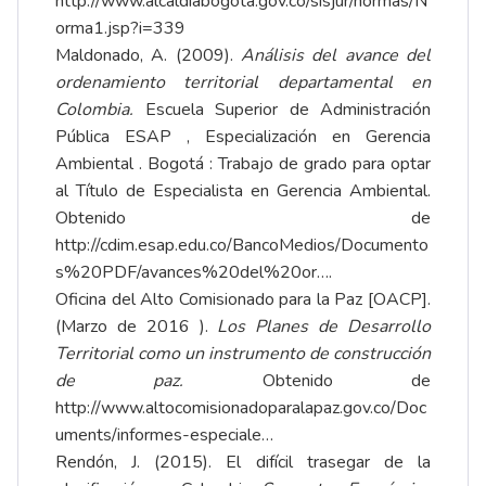
http://www.alcaldiabogota.gov.co/sisjur/normas/N
orma1.jsp?i=339
Maldonado, A. (2009).
Análisis del avance del
ordenamiento territorial departamental en
Colombia.
Escuela Superior de Administración
Pública ESAP , Especialización en Gerencia
Ambiental . Bogotá : Trabajo de grado para optar
al Título de Especialista en Gerencia Ambiental.
Obtenido de
http://cdim.esap.edu.co/BancoMedios/Documento
s%20PDF/avances%20del%20or…
.
Oficina del Alto Comisionado para la Paz [OACP].
(Marzo de 2016 ).
Los Planes de Desarrollo
Territorial como un instrumento de construcción
de paz.
Obtenido de
http://www.altocomisionadoparalapaz.gov.co/Doc
uments/informes-especiale…
Rendón, J. (2015). El difícil trasegar de la