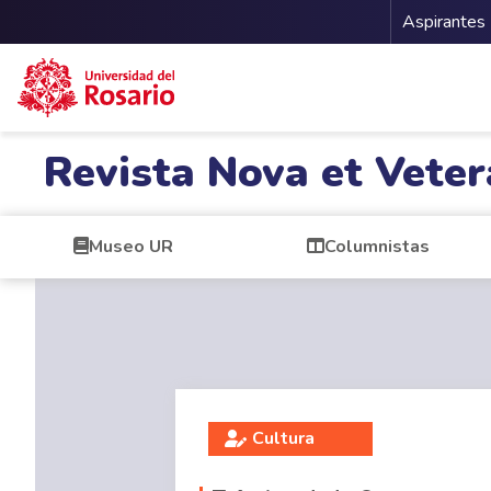
Menu 
Aspirantes
Pasar al contenido principal
Revista Nova et Veter
Museo UR
Columnistas
Cultura