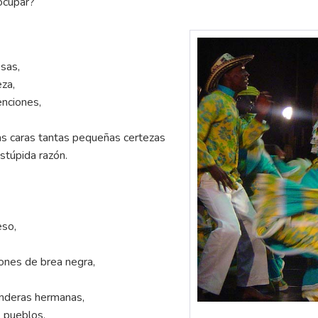
eocupar?
sas,
za,
enciones,
las caras tantas pequeñas certezas
stúpida razón.
eso,
zones de brea negra,
anderas hermanas,
s pueblos,