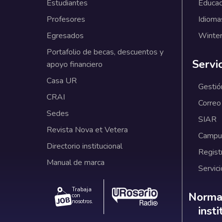
Estudiantes
Educac
Profesores
Idioma
Egresados
Winter
Portafolio de becas, descuentos y
Servi
apoyo financiero
Casa UR
Gestió
CRAI
Correo
Sedes
SIAR
Revista Nova et Vetera
Campus
Directorio institucional
Regist
Manual de marca
Servici
Trabaja
Norm
Normat
con
nosotros.
inst