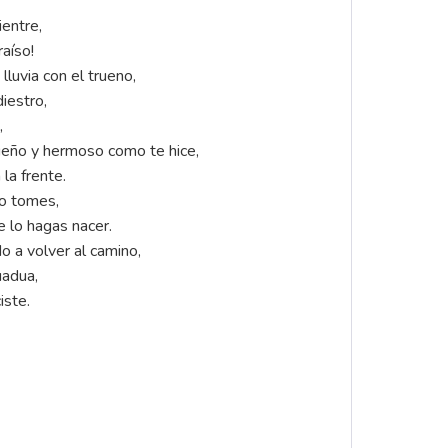
ientre,
aíso!
 lluvia con el trueno,
diestro,
,
ueño y hermoso como te hice,
la frente.
lo tomes,
e lo hagas nacer.
o a volver al camino,
uadua,
iste.