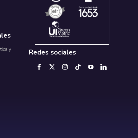
ales
tica y
Redes sociales