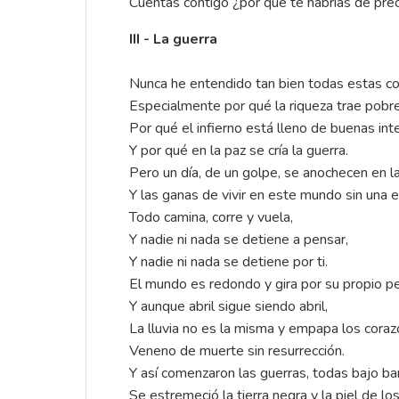
Cuentas contigo ¿por qué te habrías de pr
III - La guerra
Nunca he entendido tan bien todas estas co
Especialmente por qué la riqueza trae pobre
Por qué el infierno está lleno de buenas int
Y por qué en la paz se cría la guerra.
Pero un día, de un golpe, se anochecen en 
Y las ganas de vivir en este mundo sin una e
Todo camina, corre y vuela,
Y nadie ni nada se detiene a pensar,
Y nadie ni nada se detiene por ti.
El mundo es redondo y gira por su propio p
Y aunque abril sigue siendo abril,
La lluvia no es la misma y empapa los cora
Veneno de muerte sin resurrección.
Y así comenzaron las guerras, todas bajo b
Se estremeció la tierra negra y la piel de lo