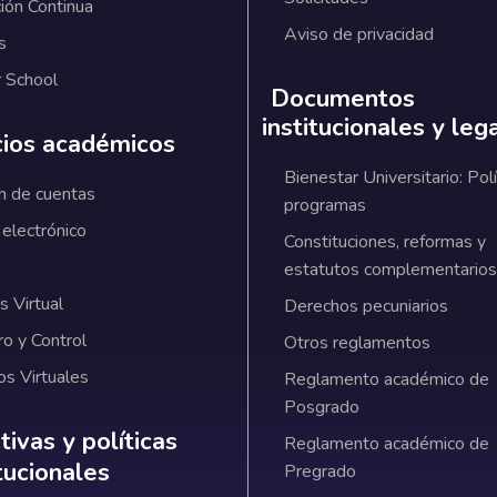
ión Continua
Aviso de privacidad
s
 School
Documentos
institucionales y leg
cios académicos
Bienestar Universitario: Polí
n de cuentas
programas
 electrónico
Constituciones, reformas y
estatutos complementarios
 Virtual
Derechos pecuniarios
ro y Control
Otros reglamentos
os Virtuales
Reglamento académico de
Posgrado
ativas y políticas institucionales
ivas y políticas
Reglamento académico de
itucionales
Pregrado