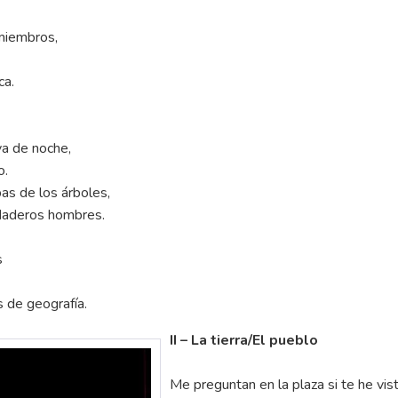
 miembros,
ca.
aya de noche,
o.
pas de los árboles,
rdaderos hombres.
s
 de geografía.
II – La tierra/El pueblo
Me preguntan en la plaza si te he vist