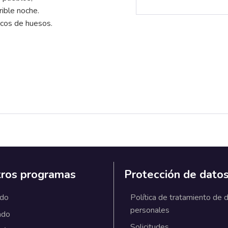
rible noche.
ncos de huesos.
ros programas
Protección de dato
ado
Política de tratamiento de 
personales
ado
Solicitudes