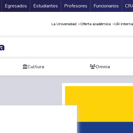
Secundario
Gu
Egresados
Estudiantes
Profesores
Funcionarios
CR
Navegación prin
La Universidad
Oferta académica
UR interna
a
Cultura
Omnia