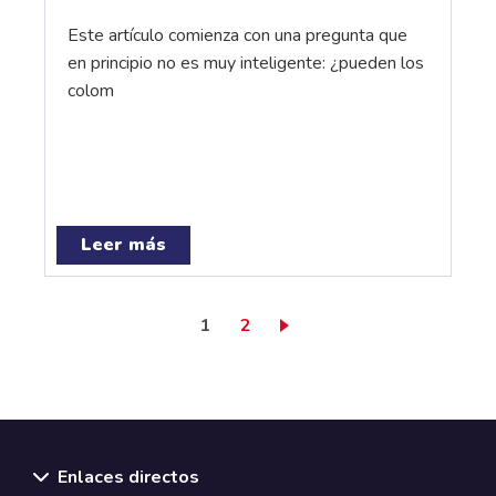
Este artículo comienza con una pregunta que
en principio no es muy inteligente: ¿pueden los
colom
Leer más
Página actual
Page
1
2
Enlaces directos