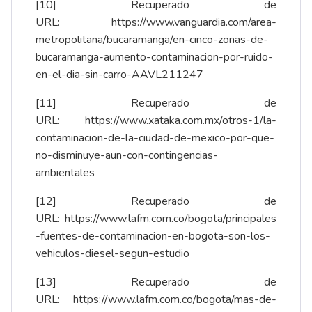
[10]
Recuperado de
URL:
https://www.vanguardia.com/area-
metropolitana/bucaramanga/en-cinco-zonas-de-
bucaramanga-aumento-contaminacion-por-ruido-
en-el-dia-sin-carro-AAVL211247
[11]
Recuperado de
URL:
https://www.xataka.com.mx/otros-1/la-
contaminacion-de-la-ciudad-de-mexico-por-que-
no-disminuye-aun-con-contingencias-
ambientales
[12]
Recuperado de
URL:
https://www.lafm.com.co/bogota/principales
-fuentes-de-contaminacion-en-bogota-son-los-
vehiculos-diesel-segun-estudio
[13]
Recuperado de
URL:
https://www.lafm.com.co/bogota/mas-de-