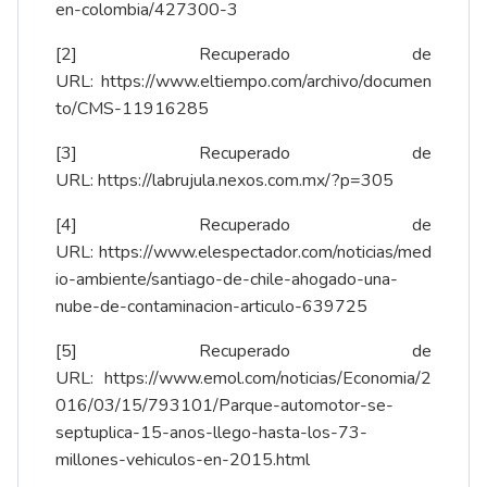
en-colombia/427300-3
[2]
Recuperado de
URL:
https://www.eltiempo.com/archivo/documen
to/CMS-11916285
[3]
Recuperado de
URL:
https://labrujula.nexos.com.mx/?p=305
[4]
Recuperado de
URL:
https://www.elespectador.com/noticias/med
io-ambiente/santiago-de-chile-ahogado-una-
nube-de-contaminacion-articulo-639725
[5]
Recuperado de
URL:
https://www.emol.com/noticias/Economia/2
016/03/15/793101/Parque-automotor-se-
septuplica-15-anos-llego-hasta-los-73-
millones-vehiculos-en-2015.html