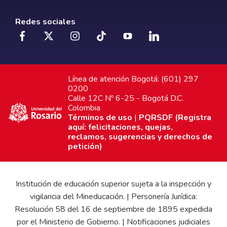
Redes sociales
Línea de atención Bogotá: (601) 297
0200
Calle 12C Nº 6-25 - Bogotá D.C.
Colombia
Términos de uso
|
PQRSDF (Registra
aquí: felicitaciones, quejas,
reclamos, sugerencias y derechos de
petición)
Institución de educación superior sujeta a la inspección y
vigilancia del Mineducación. | Personería Jurídica:
Resolución 58 del 16 de septiembre de 1895 expedida
por el Ministerio de Gobierno. | Notificaciones judiciales