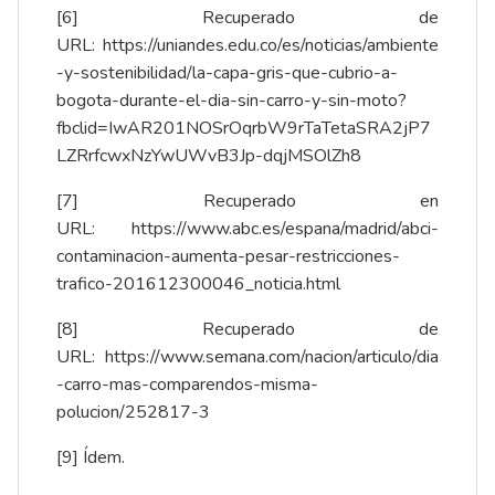
[6]
Recuperado de
URL:
https://uniandes.edu.co/es/noticias/ambiente
-y-sostenibilidad/la-capa-gris-que-cubrio-a-
bogota-durante-el-dia-sin-carro-y-sin-moto?
fbclid=IwAR201NOSrOqrbW9rTaTetaSRA2jP7
LZRrfcwxNzYwUWvB3Jp-dqjMSOlZh8
[7]
Recuperado en
URL:
https://www.abc.es/espana/madrid/abci-
contaminacion-aumenta-pesar-restricciones-
trafico-201612300046_noticia.html
[8]
Recuperado de
URL:
https://www.semana.com/nacion/articulo/dia
-carro-mas-comparendos-misma-
polucion/252817-3
[9]
Ídem.