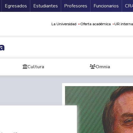
Secundario
Gu
Egresados
Estudiantes
Profesores
Funcionarios
CR
Navegación prin
La Universidad
Oferta académica
UR interna
a
Cultura
Omnia