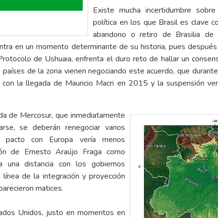
Existe mucha incertidumbre sobre
política en los que Brasil es cla
abandono o retiro de Brasilia de
uentra en un momento determinante de su historia, pues despué
 Protocolo de Ushuaia, enfrenta el duro reto de hallar un conse
s países de la zona vienen negociando este acuerdo, que durante 
con la llegada de Mauricio Macri en 2015 y la suspensión ven
ida de Mercosur, que inmediatamente
arse, se deberán renegociar varios
o pacto con Europa vería menos
ción de Ernesto Araújo Fraga como
ca una distancia con los gobiernos
línea de la integración y proyección
parecieron matices.
tados Unidos, justo en momentos en