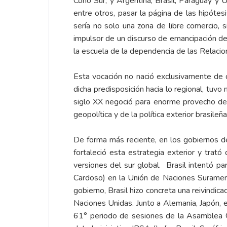
Cono Sur, y Argentina, Brasil, Paraguay y 
entre otros, pasar la página de las hipótes
sería no solo una zona de libre comercio, s
impulsor de un discurso de emancipación de
la escuela de la dependencia de las Relacio
Esta vocación no nació exclusivamente de di
dicha predisposición hacia lo regional, tuv
siglo XX negoció para enorme provecho de B
geopolítica y de la política exterior brasil
De forma más reciente, en los gobiernos de
fortaleció esta estrategia exterior y trató
versiones del sur global. Brasil intentó 
Cardoso) en la Unión de Naciones Surame
gobierno, Brasil hizo concreta una reivind
Naciones Unidas. Junto a Alemania, Japón, e
61° periodo de sesiones de la Asamblea G