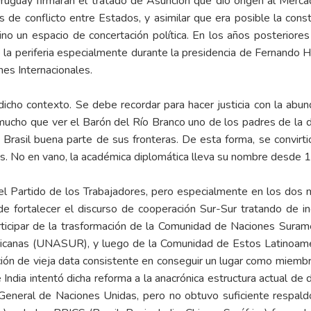
Uruguay firmaran el tratado de Asunción que dio origen al Merca
is de conflicto entre Estados, y asimilar que era posible la con
ino un espacio de concertación política. En los años posteriores
 la periferia especialmente durante la presidencia de Fernando H
nes Internacionales.
cho contexto. Se debe recordar para hacer justicia con la abund
o mucho que ver el Barón del Río Branco uno de los padres de la 
rasil buena parte de sus fronteras. De esta forma, se convirtió
eñas. No en vano, la académica diplomática lleva su nombre desde 
l Partido de los Trabajadores, pero especialmente en los dos ma
 de fortalecer el discurso de cooperación Sur-Sur tratando de in
participar de la trasformación de la Comunidad de Naciones Sura
ricanas (UNASUR), y luego de la Comunidad de Estos Latinoame
icación de vieja data consistente en conseguir un lugar como mie
 India intentó dicha reforma a la anacrónica estructura actual de 
eneral de Naciones Unidas, pero no obtuvo suficiente respal