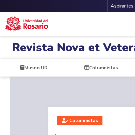
Menu 
Aspirantes
Pasar al contenido principal
Revista Nova et Veter
Museo UR
Columnistas
Columnistas