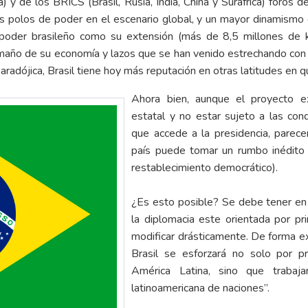
frica) y de los BRICS (Brasil, Rusia, India, China y Suráfrica) fo
polos de poder en el escenario global, y un mayor dinamismo 
poder brasileño como su extensión (más de 8,5 millones de
el tamaño de su economía y lazos que se han venido estrechando co
dójica, Brasil tiene hoy más reputación en otras latitudes en que
Ahora bien, aunque el proyecto ex
estatal y no estar sujeto a las con
que accede a la presidencia, parecer
país puede tomar un rumbo inédito 
restablecimiento democrático).
¿Es esto posible? Se debe tener en
la diplomacia este orientada por pr
modificar drásticamente. De forma ex
Brasil se esforzará no solo por pr
América Latina, sino que trabaj
latinoamericana de naciones”.