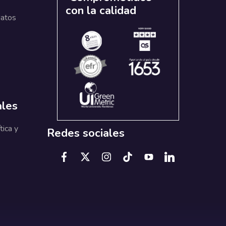
con la calidad
datos
ales
tica y
Redes sociales