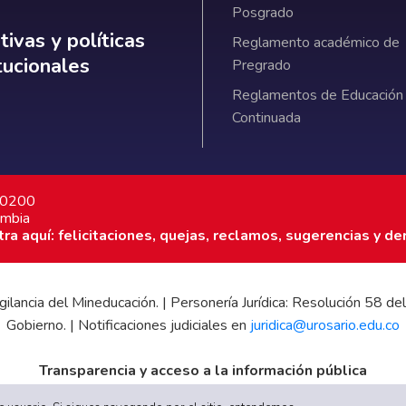
Posgrado
ativas y políticas institucionales
ivas y políticas
Reglamento académico de
itucionales
Pregrado
Reglamentos de Educación
Continuada
7 0200
ombia
a aquí: felicitaciones, quejas, reclamos, sugerencias y de
 vigilancia del Mineducación. | Personería Jurídica: Resolución 58
Gobierno. | Notificaciones judiciales en
juridica@urosario.edu.co
Transparencia y acceso a la información pública
|
Informe de Gestión
|
Boletín Estadístico
|
Régimen Tributario
|
E