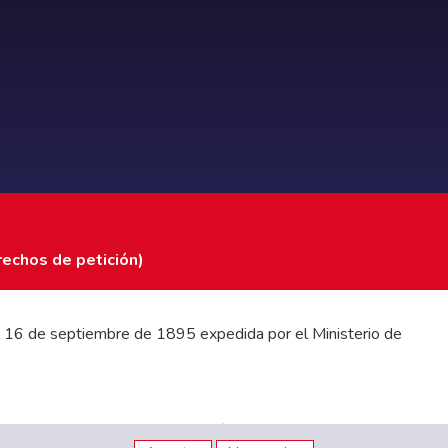
rechos de petición)
 del 16 de septiembre de 1895 expedida por el Ministerio de
stados Financieros
|
Código de Ética
|
Canal de Integridad