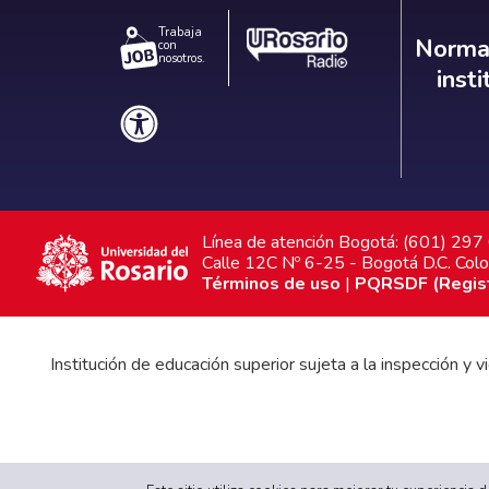
Trabaja
Norm
Normat
con
nosotros.
inst
Línea de atención Bogotá: (601) 29
Calle 12C Nº 6-25 - Bogotá D.C. Col
Términos de uso
|
PQRSDF (Registr
Institución de educación superior sujeta a la inspección y
Gobierno Universitario
|
Proyecto Educativo Institucional