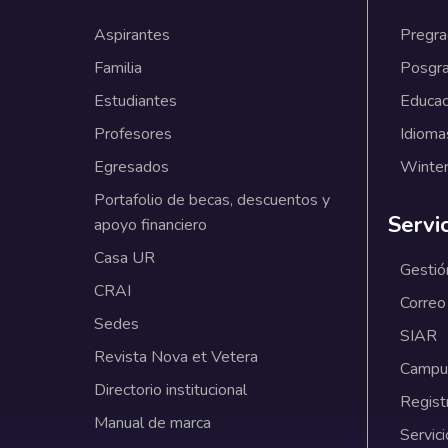
Aspirantes
Pregr
Familia
Posgr
Estudiantes
Educac
Profesores
Idioma
Egresados
Winter
Portafolio de becas, descuentos y
Servi
apoyo financiero
Casa UR
Gestió
CRAI
Correo
Sedes
SIAR
Revista Nova et Vetera
Campus
Directorio institucional
Regist
Manual de marca
Servici