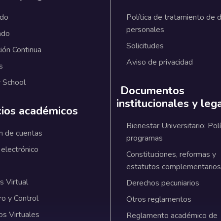
ado
Política de tratamiento de 
personales
ado
Solicitudes
ión Continua
Aviso de privacidad
s
 School
Documentos
institucionales y leg
cios académicos
Bienestar Universitario: Polí
n de cuentas
programas
 electrónico
Constituciones, reformas y
estatutos complementarios
 Virtual
Derechos pecuniarios
ro y Control
Otros reglamentos
os Virtuales
Reglamento académico de