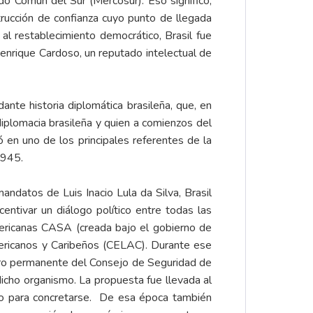
do Común del Sur (Mercosur). Eso significó,
strucción de confianza cuyo punto de llegada
 al restablecimiento democrático, Brasil fue
enrique Cardoso, un reputado intelectual de
ante historia diplomática brasileña, que, en
diplomacia brasileña y quien a comienzos del
 en uno de los principales referentes de la
1945.
ndatos de Luis Inacio Lula da Silva, Brasil
centivar un diálogo político entre todas las
mericanas CASA (creada bajo el gobierno de
ricanos y Caribeños (CELAC). Durante ese
mbro permanente del Consejo de Seguridad de
dicho organismo. La propuesta fue llevada al
do para concretarse. De esa época también