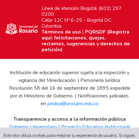
Línea de atención Bogotá: (601) 297
0200
Calle 12C Nº 6-25 - Bogotá D.C.
Colombia
Términos de uso
|
PQRSDF (Registra
aquí: felicitaciones, quejas,
reclamos, sugerencias y derechos de
petición)
Institución de educación superior sujeta a la inspección y
vigilancia del Mineducación. | Personería Jurídica:
Resolución 58 del 16 de septiembre de 1895 expedida
por el Ministerio de Gobierno. | Notificaciones judiciales
en
juridica@urosario.edu.co
Transparencia y acceso a la información pública
Gobierno Universitario
|
Proyecto Educativo Institucional
|
Informe de Gestión
|
Boletín Estadístico
|
Régimen
Este sitio utiliza cookies para mejorar tu experiencia de usuario. Si sigues