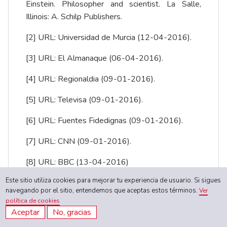
Einstein. Philosopher and scientist. La Salle,
Illinois: A. Schilp Publishers.
[2]
URL:
Universidad de Murcia
(12-04-2016).
[3]
URL:
El Almanaque
(06-04-2016).
[4]
URL:
Regionaldia
(09-01-2016).
[5]
URL:
Televisa
(09-01-2016).
[6]
URL:
Fuentes Fidedignas
(09-01-2016).
[7]
URL:
CNN
(09-01-2016).
[8]
URL:
BBC
(13-04-2016)
Este sitio utiliza cookies para mejorar tu experiencia de usuario. Si sigues
[9]
URL:
Wunderground
(13-04-2016)
navegando por el sitio, entendemos que aceptas estos términos.
Ver
política de cookies
[10]
URL:
Washington Post.
&
Washington Post
Aceptar
No, gracias
(13-04-2016)