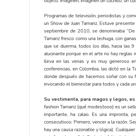
objeto: imaginen, imaginen un cuchillo, un cuc
Programas de televisión, periodistas y come
un Show de Juan Tamariz. Estuve presente 
septiembre de 2010, se denominaba “De 6 a
Tamariz fresco como una lechuga, con ganas
que se duerma, todos los días, hacia las 9
alucinante porque en el arte no hay reglas
lleva en las venas y es muy generoso en
conferencias, en Colombia, las dictó en la
donde después de hacernos soñar con su Mag
invocando el bienestar para todos y cada u
Su vestimenta, para magos y legos, es a
fashion Tamariz (qué modestooo) es un sell
importante, ha calao. Es una impronta, 
consecutivos: Primero, vencer a la razón. Se
hay una causa razonable y lógica). Cualquie