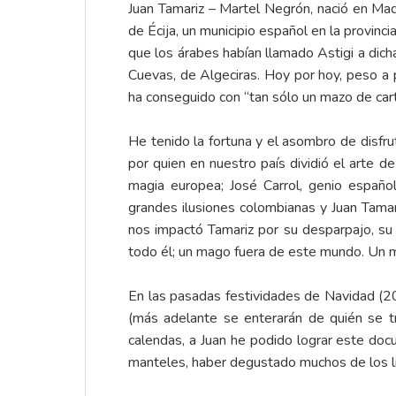
Juan Tamariz – Martel Negrón, nació en Mad
de Écija, un municipio español en la provin
que los árabes habían llamado Astigi a dicha
Cuevas, de Algeciras. Hoy por hoy, peso a p
ha conseguido con “tan sólo un mazo de cart
He tenido la fortuna y el asombro de disfrut
por quien en nuestro país dividió el arte 
magia europea; José Carrol, genio español
grandes ilusiones colombianas y Juan Tama
nos impactó Tamariz por su desparpajo, su p
todo él; un mago fuera de este mundo. Un 
En las pasadas festividades de Navidad (2
(más adelante se enterarán de quién se tr
calendas, a Juan he podido lograr este doc
manteles, haber degustado muchos de los li