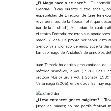
¿El Mago nace o se hace?:
- Fui normalit
Ciencias Físicas durante cuatro años y, p
especialidad de Dirección de Cine fui ex
reverberantes de la época. Total que despu
bar de la facultad”). A la edad de cuatro a
el teatro Fontoria; recuerdo sus aparicione
mago. Ni idea. De pronto por haber visto 
Siendo ya aficionado de años, supe tardí
famoso mago de Andalucía de principios del
Juan Tamariz ha escrito gran cantidad de
método simbólico, 2 Vol. (1978), Los Ci
prologa Música Bruja Vol. 1 Sonata (1989)
Verbimagia (2005), entre otros. Es muy esper
¿Lleva entonces genes mágicos?:
- Tuve
juego de manos; no me perdía festival m