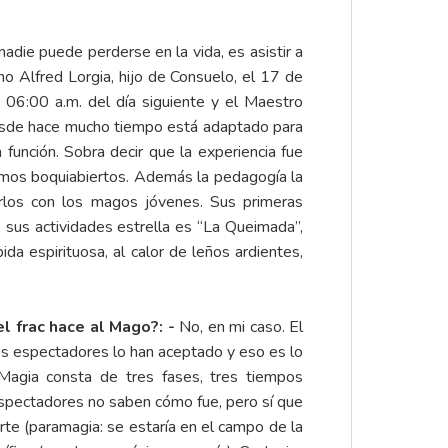
adie puede perderse en la vida, es asistir a
 Alfred Lorgia, hijo de Consuelo, el 17 de
 06:00 a.m. del día siguiente y el Maestro
 desde hace mucho tiempo está adaptado para
función. Sobra decir que la experiencia fue
damos boquiabiertos. Además la pedagogía la
rlos con los magos jóvenes. Sus primeras
 sus actividades estrella es “La Queimada”,
a espirituosa, al calor de leños ardientes,
el frac hace al Mago?: -
No, en mi caso. El
os espectadores lo han aceptado y eso es lo
Magia consta de tres fases, tres tiempos
s espectadores no saben cómo fue, pero sí que
rte (paramagia: se estaría en el campo de la