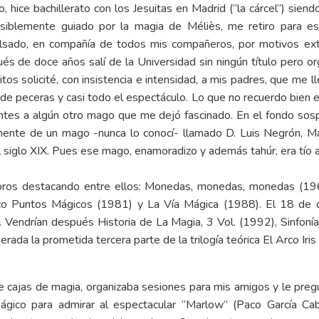
o, hice bachillerato con los Jesuitas en Madrid (“la cárcel”) siend
osiblemente guiado por la magia de Méliès, me retiro para es
pulsado, en compañía de todos mis compañeros, por motivos ext
és de doce años salí de la Universidad sin ningún título pero or
ñitos solicité, con insistencia e intensidad, a mis padres, que me
s de peceras y casi todo el espectáculo. Lo que no recuerdo bien
antes a algún otro mago que me dejó fascinado. En el fondo sos
amente de un mago -nunca lo conocí- llamado D. Luis Negrón, M
 siglo XIX. Pues ese mago, enamoradizo y además tahúr, era tío 
 libros destacando entre ellos: Monedas, monedas, monedas (19
nco Puntos Mágicos (1981) y La Vía Mágica (1988). El 18 de 
. Vendrían después Historia de La Magia, 3 Vol. (1992), Sinfo
ada la prometida tercera parte de la trilogía teórica El Arco Iris
 cajas de magia, organizaba sesiones para mis amigos y le pregu
ágico para admirar al espectacular “Marlow” (Paco García Cab