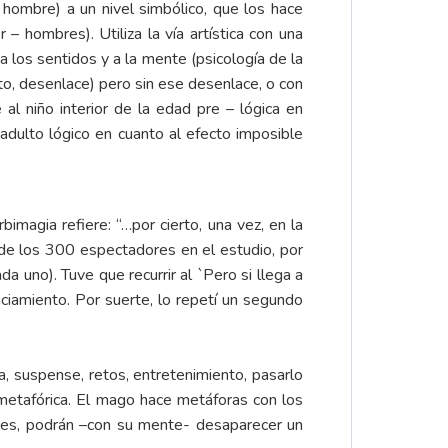
 hombre) a un nivel simbólico, que los hace
– hombres). Utiliza la vía artística con una
 a los sentidos y a la mente (psicología de la
to, desenlace) pero sin ese desenlace, o con
al niño interior de la edad pre – lógica en
 adulto lógico en cuanto al efecto imposible
imagia refiere: “…por cierto, una vez, en la
a de los 300 espectadores en el estudio, por
a uno). Tuve que recurrir al `Pero si llega a
ciamiento. Por suerte, lo repetí un segundo
a, suspense, retos, entretenimiento, pasarlo
 metafórica. El mago hace metáforas con los
tores, podrán –con su mente- desaparecer un