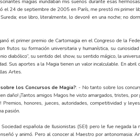
 fascinantes magias inundaban mis sueños durante esas hermosas
eció el 24 de septiembre de 2005 en París, me prestó mi primer 
Sureda; ese libro, literalmente, lo devoré en una noche; no dorm
3 ganó el primer premio de Cartomagia en el Congreso de la Fede
ron frutos su formación universitaria y humanística, su curiosida
genio diabólico”, su sentido del show, su sentido mágico, la unive
dad. Sus aportes a la Magia tienen un valor incalculable. En abr
llas Artes.
 sobre los Concursos de Magia?
: - No tanto sobre los concur
cen daño! ¡Tantos amigos Magos he visto amargados, tristes, po
! Premios, honores, jueces, autoridades, competitividad y leyes
na pasión.
a Sociedad española de Ilusionistas (SEI) pero le fue negada la
, enseñó y animó. Pero al conocer al Maestro por antonomasia: Ar