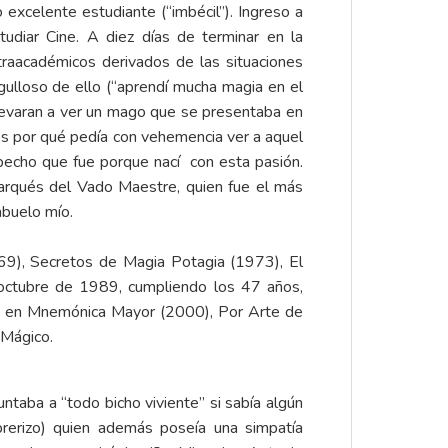
o excelente estudiante (“imbécil”). Ingreso a
tudiar Cine. A diez días de terminar en la
raacadémicos derivados de las situaciones
gulloso de ello (“aprendí mucha magia en el
 llevaran a ver un mago que se presentaba en
 es por qué pedía con vehemencia ver a aquel
pecho que fue porque nací con esta pasión.
arqués del Vado Maestre, quien fue el más
abuelo mío.
69), Secretos de Magia Potagia (1973), El
octubre de 1989, cumpliendo los 47 años,
nía en Mnemónica Mayor (2000), Por Arte de
 Mágico.
ntaba a “todo bicho viviente” si sabía algún
rerizo) quien además poseía una simpatía