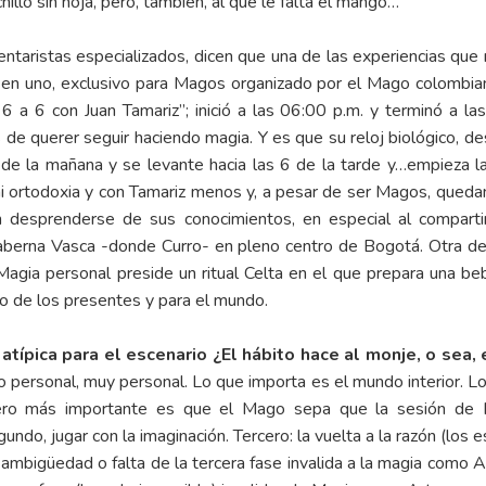
hillo sin hoja, pero, también, al que le falta el mango…
ntaristas especializados, dicen que una de las experiencias que n
en uno, exclusivo para Magos organizado por el Mago colombiano
 6 con Juan Tamariz”; inició a las 06:00 p.m. y terminó a las
 de querer seguir haciendo magia. Y es que su reloj biológico,
 de la mañana y se levante hacia las 6 de la tarde y…empieza la 
 ni ortodoxia y con Tamariz menos y, a pesar de ser Magos, que
 desprenderse de sus conocimientos, en especial al comparti
 Taberna Vasca -donde Curro- en pleno centro de Bogotá. Otra de
ia personal preside un ritual Celta en el que prepara una bebid
no de los presentes y para el mundo.
típica para el escenario ¿El hábito hace al monje, o sea, 
o personal, muy personal. Lo que importa es el mundo interior. L
pero más importante es que el Mago sepa que la sesión de 
gundo, jugar con la imaginación. Tercero: la vuelta a la razón (lo
r ambigüedad o falta de la tercera fase invalida a la magia como A