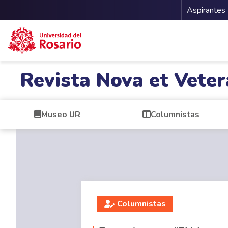
Menu 
Aspirantes
Pasar al contenido principal
Revista Nova et Veter
Museo UR
Columnistas
Columnistas