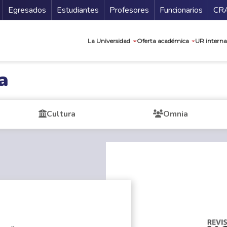
Secundario
Gu
Egresados
Estudiantes
Profesores
Funcionarios
CR
Navegación prin
La Universidad
Oferta académica
UR interna
a
Cultura
Omnia