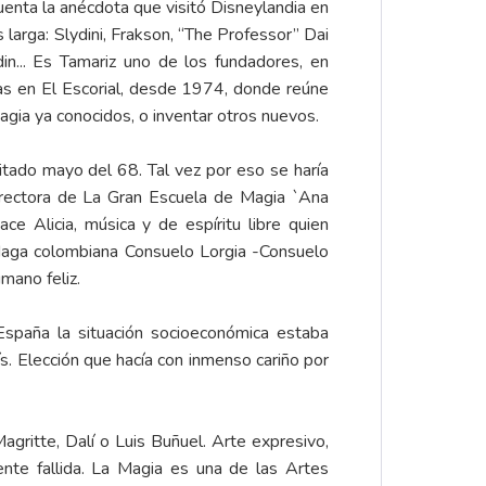
enta la anécdota que visitó Disneylandia en
larga: Slydini, Frakson, “The Professor” Dai
n... Es Tamariz uno de los fundadores, en
as en El Escorial, desde 1974, donde reúne
gia ya conocidos, o inventar otros nuevos.
tado mayo del 68. Tal vez por eso se haría
directora de La Gran Escuela de Magia `Ana
e Alicia, música y de espíritu libre quien
Maga colombiana Consuelo Lorgia -Consuelo
mano feliz.
spaña la situación socioeconómica estaba
s. Elección que hacía con inmenso cariño por
gritte, Dalí o Luis Buñuel. Arte expresivo,
nte fallida. La Magia es una de las Artes