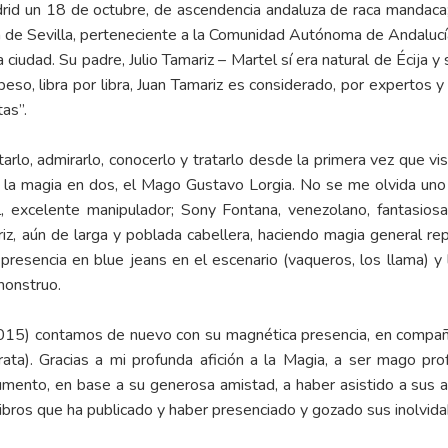
rid un 18 de octubre, de ascendencia andaluza de raca mandaca; 
cia de Sevilla, perteneciente a la Comunidad Autónoma de Andalucía
 ciudad. Su padre, Julio Tamariz – Martel sí era natural de Écija
eso, libra por libra, Juan Tamariz es considerado, por expertos 
as”.
arlo, admirarlo, conocerlo y tratarlo desde la primera vez que vi
de la magia en dos, el Mago Gustavo Lorgia. No se me olvida uno
, excelente manipulador; Sony Fontana, venezolano, fantasios
riz, aún de larga y poblada cabellera, haciendo magia general r
resencia en blue jeans en el escenario (vaqueros, los llama) y 
monstruo.
015) contamos de nuevo con su magnética presencia, en compañ
ata). Gracias a mi profunda afición a la Magia, a ser mago pro
umento, en base a su generosa amistad, a haber asistido a sus a
bros que ha publicado y haber presenciado y gozado sus inolvidab