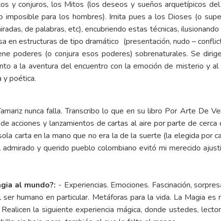
os y conjuros, los Mitos (los deseos y sueños arquetípicos del
lo imposible para los hombres). Imita pues a los Dioses (o super 
iradas, de palabras, etc), encubriendo estas técnicas, ilusionando
asa en estructuras de tipo dramático (presentación, nudo – conflic
ene poderes (o conjura esos poderes) sobrenaturales. Se dirige 
anto a la aventura del encuentro con la emoción de misterio y al
a y poética.
ariz nunca falla. Transcribo lo que en su libro Por Arte De Verb
 de acciones y lanzamientos de cartas al aire por parte de cerc
a carta en la mano que no era la de la suerte (la elegida por cad
l admirado y querido pueblo colombiano evitó mi merecido ajusti
agia al mundo?:
- Experiencias. Emociones. Fascinación, sorpres
al ser humano en particular. Metáforas para la vida. La Magia es
. Realicen la siguiente experiencia mágica, donde ustedes, lec