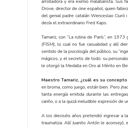
arrolladora y era eximio malabarista. Sus
Drove, director de cine español, quien fall
del genial padre catalán Wenceslao Ciuró i 
decía el extraordinario Fred Kaps.
Tamariz, con “La rutina de París”, en 197
(FISM), lo cual no fue casualidad y allí die
sentido de la psicología del público, su “in
mágicos, y el secreto de todo: su personali
le otorgó la Medalla en Oro al Mérito en Be
Maestro Tamariz, ¿cuál es su concepto
en broma, como juego, están bien. Pero ¡ha
tanta energía emitida durante las entregas
cariño, o a la quizá ineludible expresión de u
A los dieciséis años pretendió ingresar a l
traumatiza. Allí Juanito Antón le aconsejó