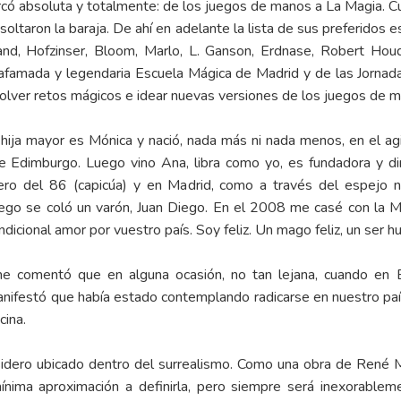
rcó absoluta y totalmente: de los juegos de manos a La Magia. Cu
taron la baraja. De ahí en adelante la lista de sus preferidos es 
d, Hofzinser, Bloom, Marlo, L. Ganson, Erdnase, Robert Houdi
 afamada y legendaria Escuela Mágica de Madrid y de las Jornad
ver retos mágicos e idear nuevas versiones de los juegos de ma
ija mayor es Mónica y nació, nada más ni nada menos, en el agi
de Edimburgo. Luego vino Ana, libra como yo, es fundadora y 
ro del 86 (capicúa) y en Madrid, como a través del espejo nac
uego se coló un varón, Juan Diego. En el 2008 me casé con la 
cional amor por vuestro país. Soy feliz. Un mago feliz, un ser hu
e comentó que en alguna ocasión, no tan lejana, cuando en E
 manifestó que había estado contemplando radicarse en nuestro paí
cina.
sidero ubicado dentro del surrealismo. Como una obra de René Ma
nima aproximación a definirla, pero siempre será inexorableme