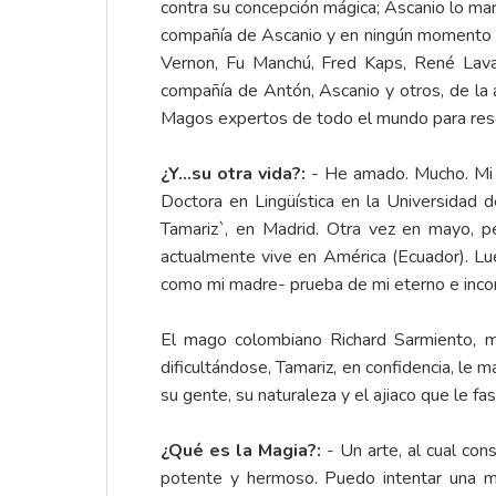
contra su concepción mágica; Ascanio lo ma
compañía de Ascanio y en ningún momento sol
Vernon, Fu Manchú, Fred Kaps, René Lavan
compañía de Antón, Ascanio y otros, de la
Magos expertos de todo el mundo para resol
¿Y…su otra vida?:
- He amado. Mucho. Mi h
Doctora en Lingüística en la Universidad 
Tamariz`, en Madrid. Otra vez en mayo, pe
actualmente vive en América (Ecuador). L
como mi madre- prueba de mi eterno e incondi
El mago colombiano Richard Sarmiento, m
dificultándose, Tamariz, en confidencia, le
su gente, su naturaleza y el ajiaco que le fas
¿Qué es la Magia?:
- Un arte, al cual con
potente y hermoso. Puedo intentar una mí