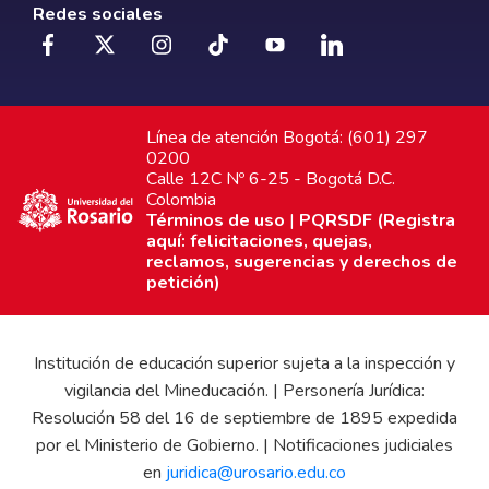
Redes sociales
Línea de atención Bogotá: (601) 297
0200
Calle 12C Nº 6-25 - Bogotá D.C.
Colombia
Términos de uso
|
PQRSDF (Registra
aquí: felicitaciones, quejas,
reclamos, sugerencias y derechos de
petición)
Institución de educación superior sujeta a la inspección y
vigilancia del Mineducación. | Personería Jurídica:
Resolución 58 del 16 de septiembre de 1895 expedida
por el Ministerio de Gobierno. | Notificaciones judiciales
en
juridica@urosario.edu.co