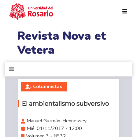
Pasar al contenido principal
Revista Nova et
Vetera
Columnistas
El ambientalismo subversivo
Manuel Guzmán-Hennessey
Mié, 01/11/2017 - 12:00
Volumen 3 - Nº 32