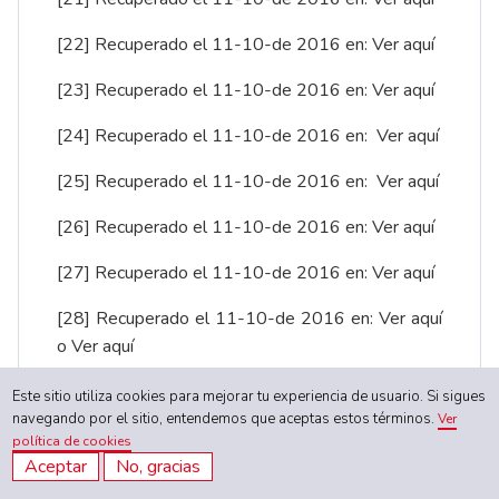
[22]
Recuperado el 11-10-de 2016 en:
Ver aquí
[23]
Recuperado el 11-10-de 2016 en:
Ver aquí
[24]
Recuperado el 11-10-de 2016 en:
Ver aquí
[25]
Recuperado el 11-10-de 2016 en:
Ver aquí
[26]
Recuperado el 11-10-de 2016 en:
Ver aquí
[27]
Recuperado el 11-10-de 2016 en:
Ver aquí
[28]
Recuperado el 11-10-de 2016 en:
Ver aquí
o
Ver aquí
[29]
Recuperado el 11-10-de 2016 en:
Ver aquí
Este sitio utiliza cookies para mejorar tu experiencia de usuario. Si sigues
navegando por el sitio, entendemos que aceptas estos términos.
Ver
[30]
Recuperado el 11-10-de 2016 en:
Ver aquí
política de cookies
Aceptar
No, gracias
[31]
Recuperado el 11-10-de 2016 en:
Ver aquí