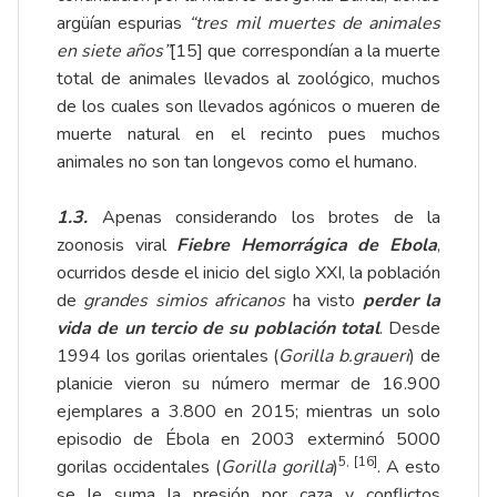
argüían espurias
“tres mil muertes de animales
en siete años”
[15]
que correspondían a la muerte
total de animales llevados al zoológico, muchos
de los cuales son llevados agónicos o mueren de
muerte natural en el recinto pues muchos
animales no son tan longevos como el humano.
1.3.
Apenas considerando los brotes de la
zoonosis viral
Fiebre Hemorrágica de Ebola
,
ocurridos desde el inicio del siglo XXI, la población
de
grandes simios africanos
ha visto
perder la
vida de un tercio de su población total
. Desde
1994 los gorilas orientales (
Gorilla b.graueri
) de
planicie vieron su número mermar de 16.900
ejemplares a 3.800 en 2015; mientras un solo
episodio de Ébola en 2003 exterminó 5000
5,
[16]
gorilas occidentales (
Gorilla gorilla
)
. A esto
se le suma la presión por caza y conflictos