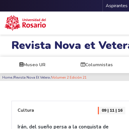
Menu 
Aspirantes
Pasar al contenido principal
Revista Nova et Veter
Museo UR
Columnistas
Ruta de navegación
Home
Revista Nova Et Vetera
Volumen 2 Edición 21
Cultura
09 | 11 | 16
Irán, del sueño persa a la conquista de