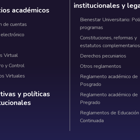
institucionales y leg
cios académicos
Bienestar Universitario: Polí
n de cuentas
programas
 electrónico
Constituciones, reformas y
estatutos complementarios
 Virtual
Derechos pecuniarios
ro y Control
Otros reglamentos
os Virtuales
Reglamento académico de
Posgrado
ativas y políticas institucionales
ivas y políticas
Reglamento académico de
itucionales
Pregrado
Reglamentos de Educación
Continuada