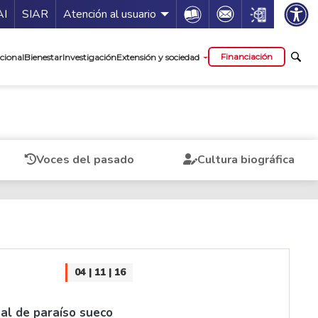
ía de servicios
Icon
Icon
Icon
AI
SIAR
Atención al usuario
cipal
Financiación
cional
Bienestar
Investigación
Extensión y sociedad
Voces del pasado
Cultura biográfica
04 | 11 | 16
nal de paraíso sueco