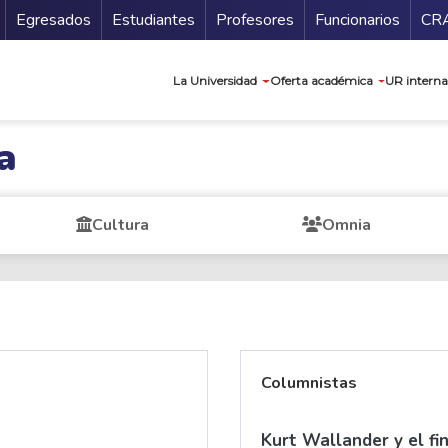
Secundario
Gu
Egresados
Estudiantes
Profesores
Funcionarios
CR
Navegación prin
La Universidad
Oferta académica
UR interna
a
Cultura
Omnia
Columnistas
Kurt Wallander y el fi