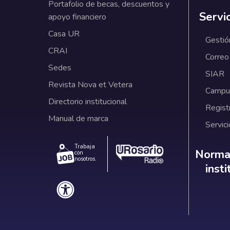
Portafolio de becas, descuentos y
Servi
apoyo financiero
Casa UR
Gestió
CRAI
Correo
Sedes
SIAR
Revista Nova et Vetera
Campus
Directorio institucional
Regist
Manual de marca
Servici
Trabaja
Norm
Normat
con
nosotros.
inst