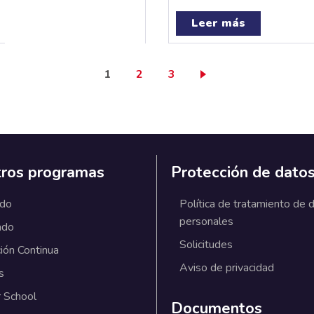
Leer más
Página actual
Page
Page
1
2
3
ros programas
Protección de dato
ado
Política de tratamiento de 
personales
ado
Solicitudes
ión Continua
Aviso de privacidad
s
 School
Documentos