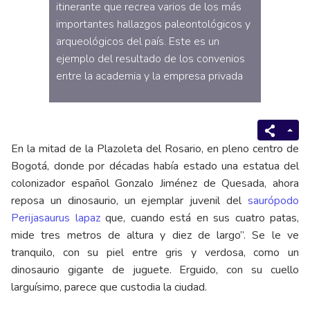
itinerante que recrea varios de los más
importantes hallazgos paleontológicos y
arqueológicos del país. Este es un
ejemplo del resultado de los convenios
entre la academia y la empresa privada
En la mitad de la Plazoleta del Rosario, en pleno centro de
Bogotá, donde por décadas había estado una estatua del
colonizador español Gonzalo Jiménez de Quesada, ahora
reposa un dinosaurio, un ejemplar juvenil del
saurópodo
Perijasaurus lapaz
que, cuando está en sus cuatro patas,
mide tres metros de altura y diez de largo”. Se le ve
tranquilo, con su piel entre gris y verdosa, como un
dinosaurio gigante de juguete. Erguido, con su cuello
larguísimo, parece que custodia la ciudad.