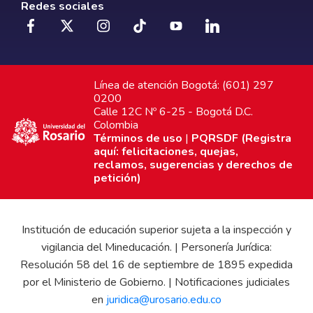
Redes sociales
Línea de atención Bogotá: (601) 297
0200
Calle 12C Nº 6-25 - Bogotá D.C.
Colombia
Términos de uso
|
PQRSDF (Registra
aquí: felicitaciones, quejas,
reclamos, sugerencias y derechos de
petición)
Institución de educación superior sujeta a la inspección y
vigilancia del Mineducación. | Personería Jurídica:
Resolución 58 del 16 de septiembre de 1895 expedida
por el Ministerio de Gobierno. | Notificaciones judiciales
en
juridica@urosario.edu.co