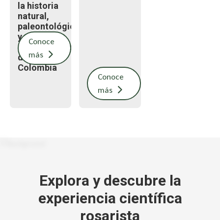
la historia
natural,
paleontológica
y
Conoce
arqueológica
más
de
Colombia
Conoce
más
Explora y descubre la
experiencia científica
rosarista