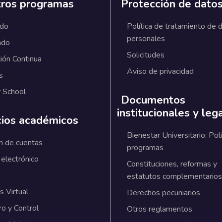
ros programas
Protección de dato
ado
Política de tratamiento de 
personales
ado
Solicitudes
ión Continua
Aviso de privacidad
s
 School
Documentos
institucionales y leg
cios académicos
Bienestar Universitario: Polí
n de cuentas
programas
 electrónico
Constituciones, reformas y
estatutos complementarios
 Virtual
Derechos pecuniarios
ro y Control
Otros reglamentos