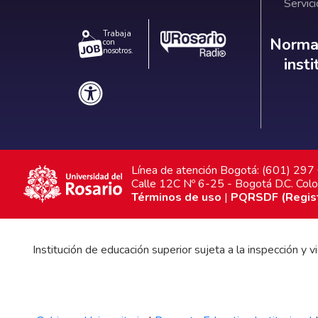
Servici
Trabaja
Norm
Normat
con
nosotros.
inst
Línea de atención Bogotá: (601) 29
Calle 12C Nº 6-25 - Bogotá D.C. Col
Términos de uso
|
PQRSDF (Registr
Institución de educación superior sujeta a la inspección y