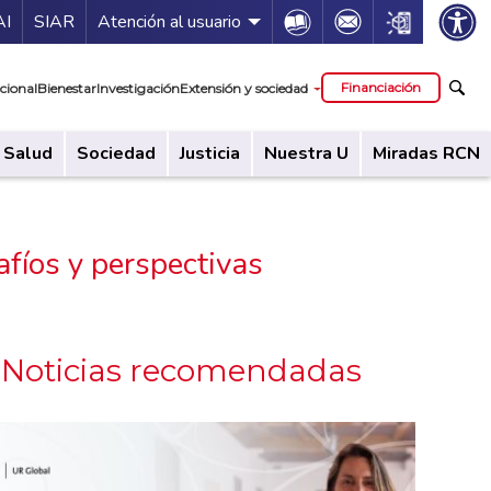
ía de servicios
Icon
Icon
Icon
AI
SIAR
Atención al usuario
cipal
Financiación
cional
Bienestar
Investigación
Extensión y sociedad
Salud
Sociedad
Justicia
Nuestra U
Miradas RCN
fíos y perspectivas
Noticias recomendadas