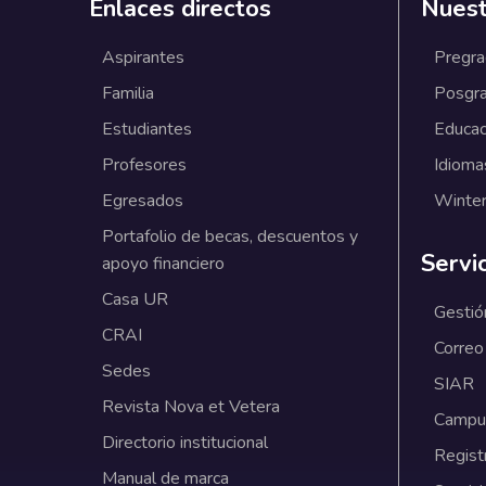
Enlaces directos
Nuest
Aspirantes
Pregr
Familia
Posgr
Estudiantes
Educac
Profesores
Idioma
Egresados
Winter
Portafolio de becas, descuentos y
Servi
apoyo financiero
Casa UR
Gestió
CRAI
Correo
Sedes
SIAR
Revista Nova et Vetera
Campus
Directorio institucional
Regist
Manual de marca