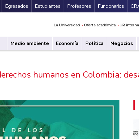
Secundario
Gu
Egresados
Estudiantes
Profesores
Funcionarios
CR
Navegación prin
La Universidad
Oferta académica
UR interna
Medio ambiente
Economía
Política
Negocios
 derechos humanos en Colombia: desa