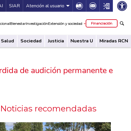
ía de servicios
Icon
Icon
Icon
AI
SIAR
Atención al usuario
cipal
Financiación
cional
Bienestar
Investigación
Extensión y sociedad
Salud
Sociedad
Justicia
Nuestra U
Miradas RCN
érdida de audición permanente e
Noticias recomendadas