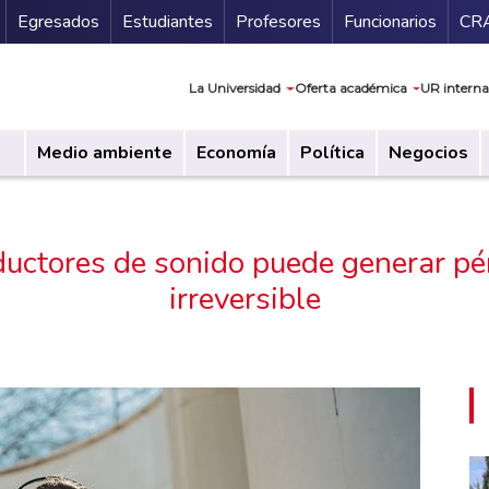
Secundario
Gu
Egresados
Estudiantes
Profesores
Funcionarios
CR
Navegación prin
La Universidad
Oferta académica
UR interna
Medio ambiente
Economía
Política
Negocios
ductores de sonido puede generar p
irreversible