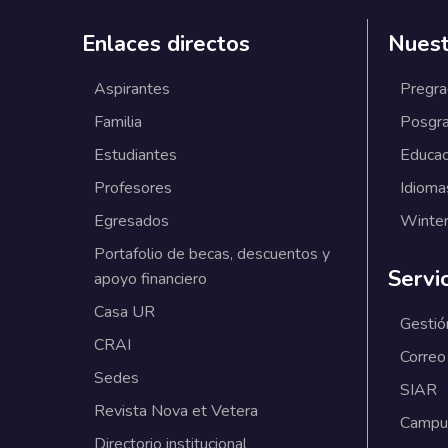
Enlaces directos
Nuest
Aspirantes
Pregr
Familia
Posgr
Estudiantes
Educac
Profesores
Idioma
Egresados
Winter
Portafolio de becas, descuentos y
Servi
apoyo financiero
Casa UR
Gestió
CRAI
Correo
Sedes
SIAR
Revista Nova et Vetera
Campus
Directorio institucional