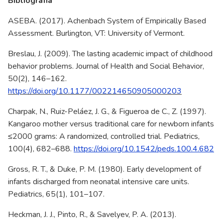
Bibliografía
ASEBA. (2017). Achenbach System of Empirically Based
Assessment. Burlington, VT: University of Vermont.
Breslau, J. (2009). The lasting academic impact of childhood
behavior problems. Journal of Health and Social Behavior,
50(2), 146–162.
https://doi.org/10.1177/002214650905000203
Charpak, N., Ruiz-Peláez, J. G., & Figueroa de C., Z. (1997).
Kangaroo mother versus traditional care for newborn infants
≤2000 grams: A randomized, controlled trial. Pediatrics,
100(4), 682–688.
https://doi.org/10.1542/peds.100.4.682
Gross, R. T., & Duke, P. M. (1980). Early development of
infants discharged from neonatal intensive care units.
Pediatrics, 65(1), 101–107.
Heckman, J. J., Pinto, R., & Savelyev, P. A. (2013).